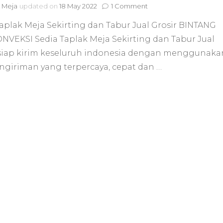
on
 Meja
updated on
18 May 2022
1 Comment
Sedia
aplak Meja Sekirting dan Tabur Jual Grosir BINTANG
Taplak
Meja
ONVEKSI Sedia Taplak Meja Sekirting dan Tabur Jual
Sekirting
 siap kirim keseluruh indonesia dengan menggunaka
dan
Tabur
engiriman yang terpercaya, cepat dan …
Jual
Grosir