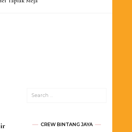
el Taplak Meja
Search
for:
ir
CREW BINTANG JAYA