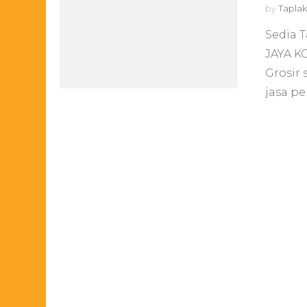
by
Taplak
Sedia T
JAYA K
Grosir
jasa p