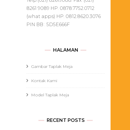
Telp.(021) 82619088. Fax .(021)
8261 9089 HP. 0878.7752.0712
(what apps) HP. 0812.8620.3076
PIN BB : 5D5E666F
HALAMAN
Gambar Taplak Meja
Kontak Kami
Model Taplak Meja
RECENT POSTS