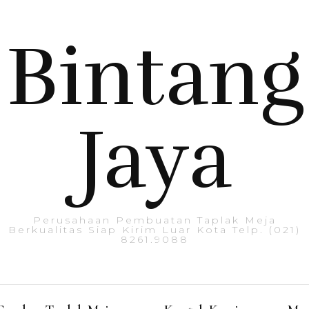
Bintang
Jaya
Perusahaan Pembuatan Taplak Meja
Berkualitas Siap Kirim Luar Kota Telp. (021)
8261.9088