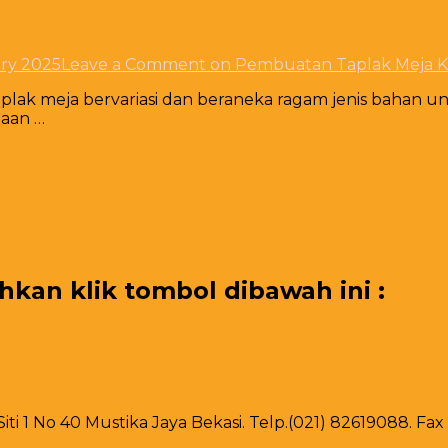
ry 2025
Leave a Comment
on Pembuatan Taplak Meja K
lak meja bervariasi dan beraneka ragam jenis bahan u
haan …
an klik tombol dibawah ini :
 Siti 1 No 40 Mustika Jaya Bekasi. Telp.(021) 82619088. F