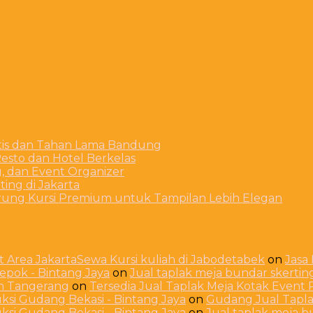
stis dan Tahan Lama Bandung
esto dan Hotel Berkelas
g, dan Event Organizer
ing di Jakarta
arung Kursi Premium untuk Tampilan Lebih Elegan
 Area JakartaSewa Kursi kuliah di Jabodetabek
on
Jasa
Depok - Bintang Jaya
on
Jual taplak meja bundar skerti
ah Tangerang
on
Tersedia Jual Taplak Meja Kotak Even
ksi Gudang Bekasi - Bintang Jaya
on
Gudang Jual Taplak
ksi Gudang Bekasi - Bintang Jaya
on
Jual taplak meja 