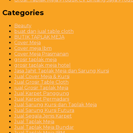
Categories
Beauty
buat dan jual table cloth
BUTIK TAPLAK MEJA
Cover Meja
Cover meja Ibm
Cover Meja Prasmanan
grosir taplak meja
grosir taplak meja hotel
Jasa Jahit Taplak Meja dan Sarung Kursi
Jual Cover Meja & Kursi
Jual Grosir Table Cloth
jual Grosir Taplak Meja
Jual Karpet Panggung
Jual Karpet Permadani
Jual Sarung Kursi dan Taplak Meja
Jual Sarung Kursi Futura
Jual Segala Jenis Karpet
Jual Taplak Meja
Jual Taplak Meja Bundar
Jual Taplak Meja IBM