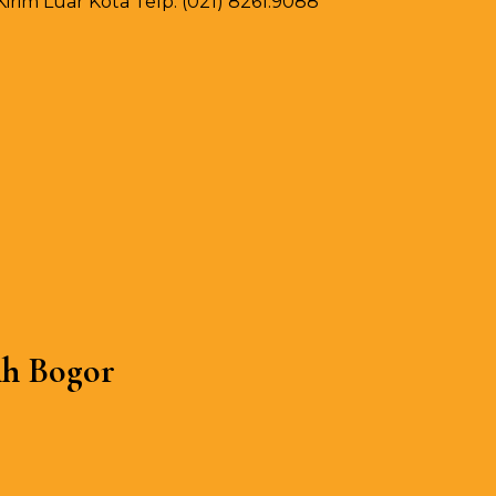
rim Luar Kota Telp. (021) 8261.9088
ih Bogor