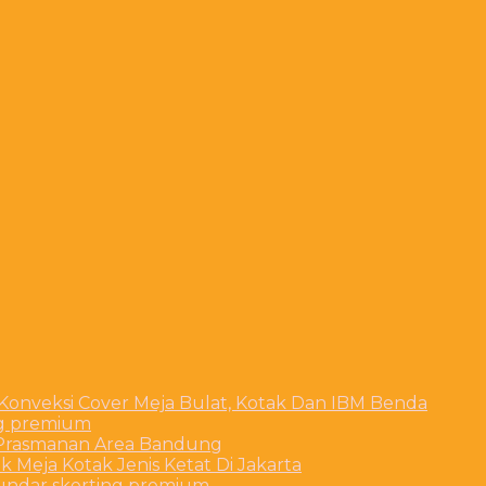
 Konveksi Cover Meja Bulat, Kotak Dan IBM Benda
ng premium
t Prasmanan Area Bandung
 Meja Kotak Jenis Ketat Di Jakarta
bundar skerting premium