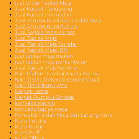
jual Grosir Taplak Meja
Jual Karpet Panggung
Jual Karpet Permadani
Jual Sarung Kursi dan Taplak Meja
Jual Sarung Kursi Futura
Jual Segala Jenis Karpet
Jual Taplak Meja
Jual Taplak Meja Bundar
Jual Taplak Meja IBM
jual taplak meja makan
jual taplak meja perkantoran
Jual Taplak Meja Seminar
Kain Plafon Rumbai Aneka Warna
Kain Tenda Dekorasi Konvensional
Kain Tirai Hitam Lotto
Karpet Lantai
Karpet Rumput Sintesis
konveksi napkin
konveksi taplak meja
Konveksi Taplak Meja dan Sarung Kursi
Kursi Futura
Kursi Kuliah
Kursi Puff
Kursi Tiffany