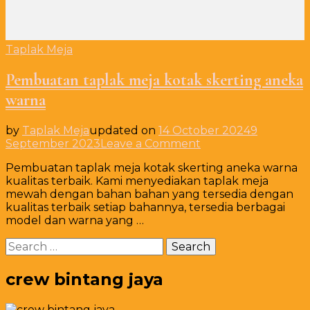
Taplak Meja
Pembuatan taplak meja kotak skerting aneka
warna
by
Taplak Meja
updated on
14 October 2024
9
on
September 2023
Leave a Comment
Pembuatan
Pembuatan taplak meja kotak skerting aneka warna
taplak
kualitas terbaik. Kami menyediakan taplak meja
meja
mewah dengan bahan bahan yang tersedia dengan
kotak
kualitas terbaik setiap bahannya, tersedia berbagai
skerting
model dan warna yang …
aneka
warna
Search
for:
crew bintang jaya