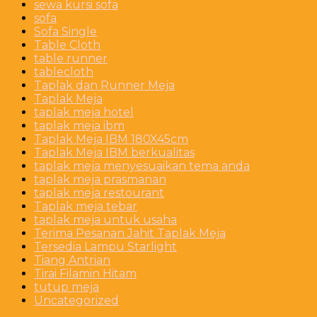
sewa kursi sofa
sofa
Sofa Single
Table Cloth
table runner
tablecloth
Taplak dan Runner Meja
Taplak Meja
taplak meja hotel
taplak meja ibm
Taplak Meja IBM 180X45cm
Taplak Meja IBM berkualitas
taplak meja menyesuaikan tema anda
taplak meja prasmanan
taplak meja restourant
Taplak meja tebar
taplak meja untuk usaha
Terima Pesanan Jahit Taplak Meja
Tersedia Lampu Starlight
Tiang Antrian
Tirai Filamin Hitam
tutup meja
Uncategorized