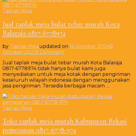
Cibitung
Bekasi
Taplak Meja
Jual taplak meja bulat tebar murah Kota
Balaraja 0817-6778974
by
Taplak Meja
updated on
14 October 2024
9
on
October 2023
1 Comment
Jual
Jual taplak meja bulat tebar murah Kota Balaraja
taplak
0817-6778974 tidak hanya bulat kami juga
meja
menyediakan untuk meja kotak dengan pengiriman
bulat
keseluruh wilayah indonesia dengan menggunakan
tebar
jasa pengiriman. Tersedia berbagai macam …
murah
Kota
Balaraja
0817-
Taplak Meja
6778974
Toko taplak meja murah Kabupaten Bekasi
pemesanan 0817-6778-974