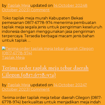
by
Taplak Meja
updated on
14 October 2024
8
on
October 2023
1 Comment
Toko
Toko taplak meja murah Kabupaten Bekasi
taplak
pemesanan 0817-6778-974 menerima pembuatan
meja
taplak meja segala jenis untuk pengiriman keseluruh
murah
indonesia dengan menggunakan jasa pengiriman
Kabupaten
terpercaya. Tersedia berbagai macam jenis bahan
Bekasi
untuk taplak …
pemesanan
0817-
6778-
974
Taplak Meja
Terima order taplak meja tebar daerah
Cilegon (0817-6778-974)
by
Taplak Meja
updated on
14 October 2024
7
on
October 2023
1 Comment
Terima
Terima order taplak meja tebar daerah Cilegon (0817-
order
6778-974) berkualitas untuk menjadikan meja indah
taplak