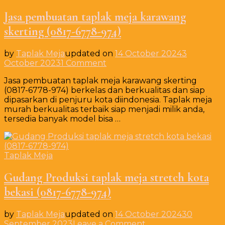
974
Jasa pembuatan taplak meja karawang
skerting (0817-6778-974)
by
Taplak Meja
updated on
14 October 2024
3
on
October 2023
1 Comment
Jasa
Jasa pembuatan taplak meja karawang skerting
pembuatan
(0817-6778-974) berkelas dan berkualitas dan siap
taplak
dipasarkan di penjuru kota diindonesia. Taplak meja
meja
murah berkualitas terbaik siap menjadi milik anda,
karawang
tersedia banyak model bisa …
skerting
(0817-
6778-
974)
Taplak Meja
Gudang Produksi taplak meja stretch kota
bekasi (0817-6778-974)
by
Taplak Meja
updated on
14 October 2024
30
on
September 2023
Leave a Comment