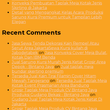
Konveksi Pembuatan Taplak Meja Kotak Jenis
Skirting di Jakarta
Detail yang Mengangkat Kelas Acara: Produksi
Sarung Kursi Premium untuk Tampilan Lebih
Elegan
Recent Comments
Jasa Sewa Tenda Dekorasi Kain Rempel Atau
Serut Area JakartaSewa Kursi kuliah di
Jabodetabek
on
Jasa Konveksi Cover Meja Bulat,
Kotak Dan IBM Benda
Jual Sarung Kursi Murah Jenis Ketat Grosir Area
Depok - Bintang Jaya
on
Jual taplak meja
bundar skerting premium
Tersedia Jual Kain Tirai Filamin Cover Hitam
Mewah Tangerang
on
Tersedia Jual Taplak Meja
Kotak Event Prasmanan Area Bandung
Grosir Taplak Meja Produk CV Bintang Jaya
Produksi Gudang Bekasi - Bintang Jaya
on
Gudang Jual Taplak Meja Kotak Jenis Ketat Di
Jakarta
Grosir Taplak Meja Produk CV Bintang Jaya