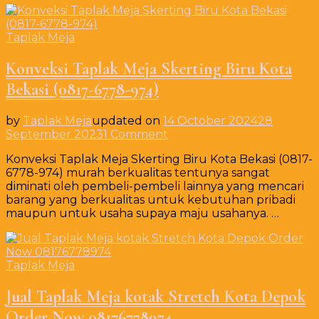
(0817-
6778-
974)
Taplak Meja
Konveksi Taplak Meja Skerting Biru Kota
Bekasi (0817-6778-974)
by
Taplak Meja
updated on
14 October 2024
28
on
September 2023
1 Comment
Konveksi
Konveksi Taplak Meja Skerting Biru Kota Bekasi (0817-
Taplak
6778-974) murah berkualitas tentunya sangat
Meja
diminati oleh pembeli-pembeli lainnya yang mencari
Skerting
barang yang berkualitas untuk kebutuhan pribadi
Biru
maupun untuk usaha supaya maju usahanya. …
Kota
Bekasi
(0817-
6778-
Taplak Meja
974)
Jual Taplak Meja kotak Stretch Kota Depok
Order Now 08176778974