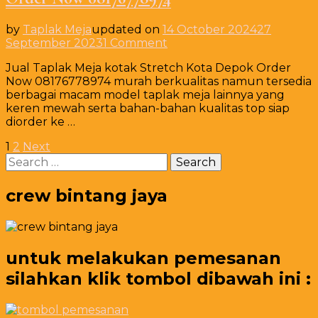
by
Taplak Meja
updated on
14 October 2024
27
on
September 2023
1 Comment
Jual
Jual Taplak Meja kotak Stretch Kota Depok Order
Taplak
Now 08176778974 murah berkualitas namun tersedia
Meja
berbagai macam model taplak meja lainnya yang
kotak
keren mewah serta bahan-bahan kualitas top siap
Stretch
diorder ke …
Kota
Depok
Posts
Page
Page
1
2
Next
Order
Search
Now
pagination
for:
08176778974
crew bintang jaya
untuk melakukan pemesanan
silahkan klik tombol dibawah ini :