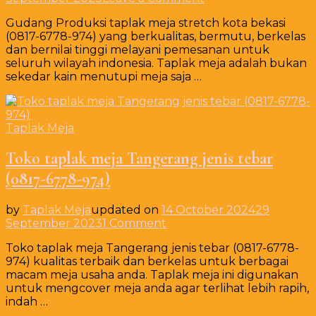
Gudang
Gudang Produksi taplak meja stretch kota bekasi
Produksi
(0817-6778-974) yang berkualitas, bermutu, berkelas
taplak
dan bernilai tinggi melayani pemesanan untuk
meja
seluruh wilayah indonesia. Taplak meja adalah bukan
stretch
sekedar kain menutupi meja saja …
kota
bekasi
(0817-
6778-
Taplak Meja
974)
Toko taplak meja Tangerang jenis tebar
(0817-6778-974)
by
Taplak Meja
updated on
14 October 2024
29
on
September 2023
1 Comment
Toko
Toko taplak meja Tangerang jenis tebar (0817-6778-
taplak
974) kualitas terbaik dan berkelas untuk berbagai
meja
macam meja usaha anda. Taplak meja ini digunakan
Tangerang
untuk mengcover meja anda agar terlihat lebih rapih,
jenis
indah …
tebar