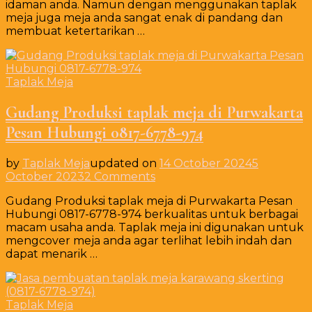
idaman anda. Namun dengan menggunakan taplak
meja
meja juga meja anda sangat enak di pandang dan
tebar
membuat ketertarikan …
daerah
Cilegon
(0817-
6778-
Taplak Meja
974)
Gudang Produksi taplak meja di Purwakarta
Pesan Hubungi 0817-6778-974
by
Taplak Meja
updated on
14 October 2024
5
on
October 2023
2 Comments
Gudang
Gudang Produksi taplak meja di Purwakarta Pesan
Produksi
Hubungi 0817-6778-974 berkualitas untuk berbagai
taplak
macam usaha anda. Taplak meja ini digunakan untuk
meja
mengcover meja anda agar terlihat lebih indah dan
di
dapat menarik …
Purwakarta
Pesan
Hubungi
0817-
Taplak Meja
6778-