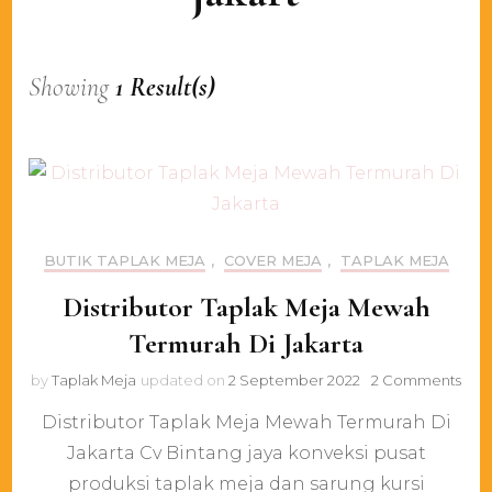
Showing
1 Result(s)
BUTIK TAPLAK MEJA
,
COVER MEJA
,
TAPLAK MEJA
Distributor Taplak Meja Mewah
Termurah Di Jakarta
on
by
Taplak Meja
updated on
2 September 2022
2 Comments
Dist
Distributor Taplak Meja Mewah Termurah Di
Tapl
Mej
Jakarta Cv Bintang jaya konveksi pusat
Mew
produksi taplak meja dan sarung kursi
Ter