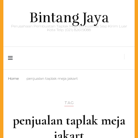
Bintang Jaya
Perusahaan Pembuatan Taplak Meja Berkualitas Siap Kirim Luar
Kota Telp. (021) 8261.9088
Home
penjualan taplak meja jakart
TAG
penjualan taplak meja
jakart