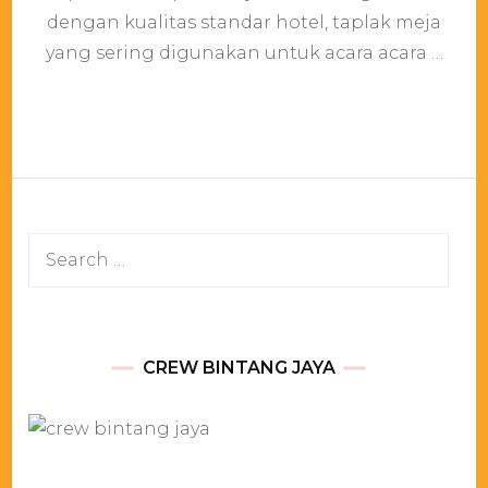
Di
dengan kualitas standar hotel, taplak meja
Jaka
yang sering digunakan untuk acara acara …
Search
for:
CREW BINTANG JAYA