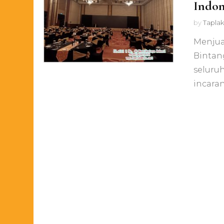
Indon
by
Taplak
Menjual
Bintang
seluru
incara