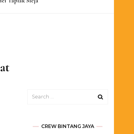
el Taplak Meja
at
Search
for:
CREW BINTANG JAYA