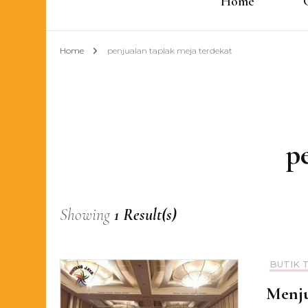
Home
Home
penjualan taplak meja terdekat
p
Showing
1 Result(s)
BUTIK 
Menju