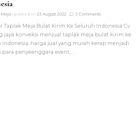
esia
on
 Meja
updated on
23 August 2022
3 Comments
Menjual
 Taplak Meja Bulat Kirim Ke Seluruh Indonesia Cv
Taplak
Meja
 jaya konveksi menjual taplak meja bulat kirim ke
Bulat
h indonesia, harga jual yang murah kerap menjadi
Kirim
Ke
n para penyeenggara event, …
Seluruh
Indonesia