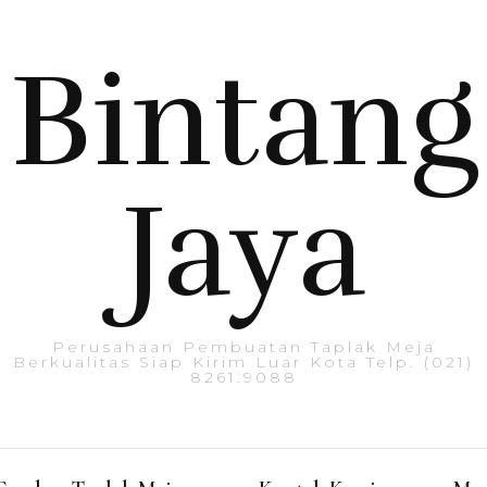
Bintang
Jaya
Perusahaan Pembuatan Taplak Meja
Berkualitas Siap Kirim Luar Kota Telp. (021)
8261.9088