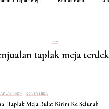
Gambar Taplak Meja
Kontak Kami
Mod
TAG
enjualan taplak meja terdek
TAPLAK MEJA
,
COVER MEJA
al Taplak Meja Bulat Kirim Ke Seluruh