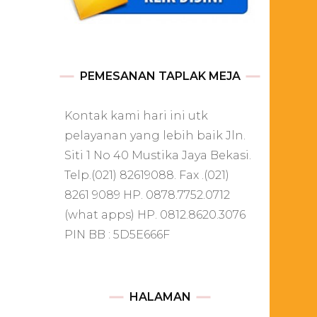
PEMESANAN TAPLAK MEJA
Kontak kami hari ini utk
pelayanan yang lebih baik Jln.
Siti 1 No 40 Mustika Jaya Bekasi.
Telp.(021) 82619088. Fax .(021)
8261 9089 HP. 0878.7752.0712
(what apps) HP. 0812.8620.3076
PIN BB : 5D5E666F
HALAMAN