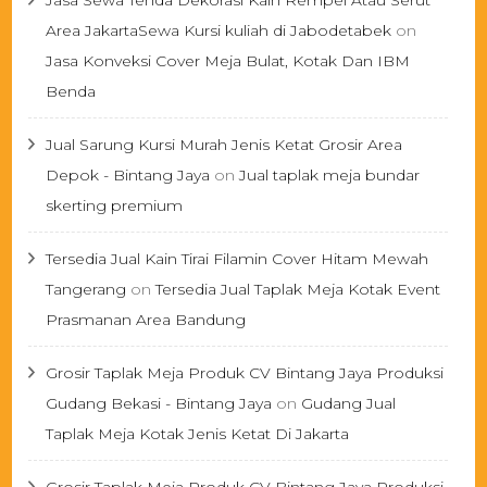
Jasa Sewa Tenda Dekorasi Kain Rempel Atau Serut
Area JakartaSewa Kursi kuliah di Jabodetabek
on
Jasa Konveksi Cover Meja Bulat, Kotak Dan IBM
Benda
Jual Sarung Kursi Murah Jenis Ketat Grosir Area
Depok - Bintang Jaya
on
Jual taplak meja bundar
skerting premium
Tersedia Jual Kain Tirai Filamin Cover Hitam Mewah
Tangerang
on
Tersedia Jual Taplak Meja Kotak Event
Prasmanan Area Bandung
Grosir Taplak Meja Produk CV Bintang Jaya Produksi
Gudang Bekasi - Bintang Jaya
on
Gudang Jual
Taplak Meja Kotak Jenis Ketat Di Jakarta