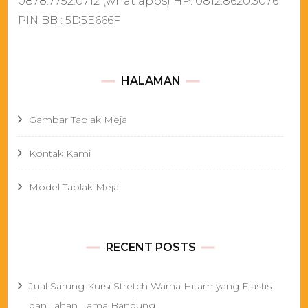
0878.7752.0712 (what apps) HP. 0812.8620.3076
PIN BB : 5D5E666F
HALAMAN
Gambar Taplak Meja
Kontak Kami
Model Taplak Meja
RECENT POSTS
Jual Sarung Kursi Stretch Warna Hitam yang Elastis
dan Tahan Lama Bandung