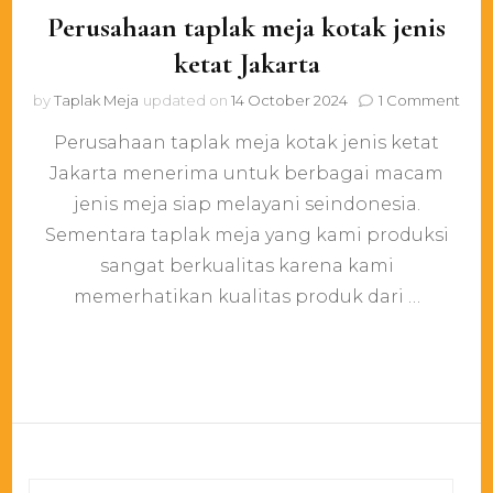
Perusahaan taplak meja kotak jenis
ketat Jakarta
on
by
Taplak Meja
updated on
14 October 2024
1 Comment
Peru
Perusahaan taplak meja kotak jenis ketat
tapl
mej
Jakarta menerima untuk berbagai macam
kota
jenis meja siap melayani seindonesia.
jenis
keta
Sementara taplak meja yang kami produksi
Jaka
sangat berkualitas karena kami
memerhatikan kualitas produk dari …