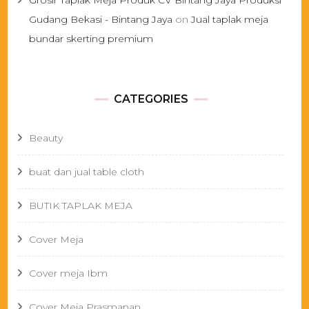
Grosir Taplak Meja Produk CV Bintang Jaya Produksi
Gudang Bekasi - Bintang Jaya
on
Jual taplak meja
bundar skerting premium
CATEGORIES
Beauty
buat dan jual table cloth
BUTIK TAPLAK MEJA
Cover Meja
Cover meja Ibm
Cover Meja Prasmanan