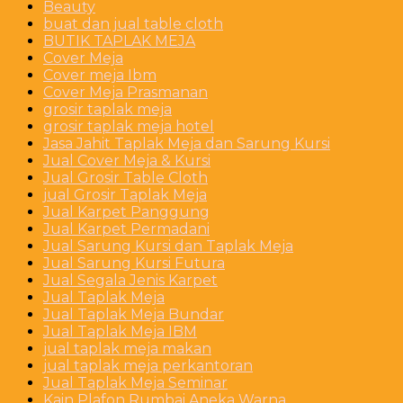
Beauty
buat dan jual table cloth
BUTIK TAPLAK MEJA
Cover Meja
Cover meja Ibm
Cover Meja Prasmanan
grosir taplak meja
grosir taplak meja hotel
Jasa Jahit Taplak Meja dan Sarung Kursi
Jual Cover Meja & Kursi
Jual Grosir Table Cloth
jual Grosir Taplak Meja
Jual Karpet Panggung
Jual Karpet Permadani
Jual Sarung Kursi dan Taplak Meja
Jual Sarung Kursi Futura
Jual Segala Jenis Karpet
Jual Taplak Meja
Jual Taplak Meja Bundar
Jual Taplak Meja IBM
jual taplak meja makan
jual taplak meja perkantoran
Jual Taplak Meja Seminar
Kain Plafon Rumbai Aneka Warna