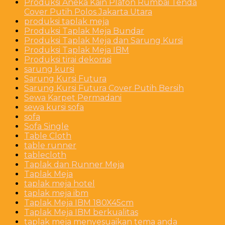
Produksi Aneka Kain Plafon Rumbai Tenda
Cover Putih Polos Jakarta Utara
produksi taplak meja
Produksi Taplak Meja Bundar
Produksi Taplak Meja dan Sarung Kursi
Produksi Taplak Meja IBM
Produksi tirai dekorasi
sarung kursi
Sarung Kursi Futura
Sarung Kursi Futura Cover Putih Bersih
Sewa Karpet Permadani
sewa kursi sofa
sofa
Sofa Single
Table Cloth
table runner
tablecloth
Taplak dan Runner Meja
Taplak Meja
taplak meja hotel
taplak meja ibm
Taplak Meja IBM 180X45cm
Taplak Meja IBM berkualitas
taplak meja menyesuaikan tema anda