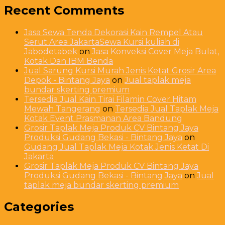
Recent Comments
Jasa Sewa Tenda Dekorasi Kain Rempel Atau
Serut Area JakartaSewa Kursi kuliah di
Jabodetabek
on
Jasa Konveksi Cover Meja Bulat,
Kotak Dan IBM Benda
Jual Sarung Kursi Murah Jenis Ketat Grosir Area
Depok - Bintang Jaya
on
Jual taplak meja
bundar skerting premium
Tersedia Jual Kain Tirai Filamin Cover Hitam
Mewah Tangerang
on
Tersedia Jual Taplak Meja
Kotak Event Prasmanan Area Bandung
Grosir Taplak Meja Produk CV Bintang Jaya
Produksi Gudang Bekasi - Bintang Jaya
on
Gudang Jual Taplak Meja Kotak Jenis Ketat Di
Jakarta
Grosir Taplak Meja Produk CV Bintang Jaya
Produksi Gudang Bekasi - Bintang Jaya
on
Jual
taplak meja bundar skerting premium
Categories