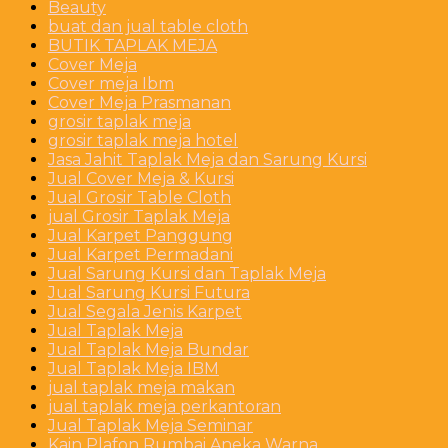
Beauty
buat dan jual table cloth
BUTIK TAPLAK MEJA
Cover Meja
Cover meja Ibm
Cover Meja Prasmanan
grosir taplak meja
grosir taplak meja hotel
Jasa Jahit Taplak Meja dan Sarung Kursi
Jual Cover Meja & Kursi
Jual Grosir Table Cloth
jual Grosir Taplak Meja
Jual Karpet Panggung
Jual Karpet Permadani
Jual Sarung Kursi dan Taplak Meja
Jual Sarung Kursi Futura
Jual Segala Jenis Karpet
Jual Taplak Meja
Jual Taplak Meja Bundar
Jual Taplak Meja IBM
jual taplak meja makan
jual taplak meja perkantoran
Jual Taplak Meja Seminar
Kain Plafon Rumbai Aneka Warna