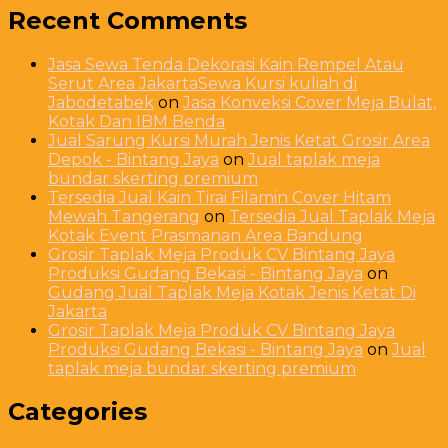
Recent Comments
Jasa Sewa Tenda Dekorasi Kain Rempel Atau
Serut Area JakartaSewa Kursi kuliah di
Jabodetabek
on
Jasa Konveksi Cover Meja Bulat,
Kotak Dan IBM Benda
Jual Sarung Kursi Murah Jenis Ketat Grosir Area
Depok - Bintang Jaya
on
Jual taplak meja
bundar skerting premium
Tersedia Jual Kain Tirai Filamin Cover Hitam
Mewah Tangerang
on
Tersedia Jual Taplak Meja
Kotak Event Prasmanan Area Bandung
Grosir Taplak Meja Produk CV Bintang Jaya
Produksi Gudang Bekasi - Bintang Jaya
on
Gudang Jual Taplak Meja Kotak Jenis Ketat Di
Jakarta
Grosir Taplak Meja Produk CV Bintang Jaya
Produksi Gudang Bekasi - Bintang Jaya
on
Jual
taplak meja bundar skerting premium
Categories