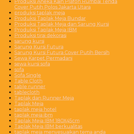
Produksi Aneka Kain Plafon Rumbai Tenda
Cover Putih Polos Jakarta Utara
produksi taplak meja
Produksi Taplak Meja Bundar
Produksi Taplak Meja dan Sarung Kursi
Produksi Taplak Meja IBM
Produksi tirai dekorasi
sarung kursi
Sarung Kursi Futura
Sarung Kursi Futura Cover Putih Bersih
Sewa Karpet Permadani
sewa kursi sofa
sofa
Sofa Single
Table Cloth
table runner
tablecloth
Taplak dan Runner Meja
Taplak Meja
taplak meja hotel
taplak meja ibm
Taplak Meja IBM 180X45cm
Taplak Meja IBM berkualitas
taplak meja menyesuaikan tema anda