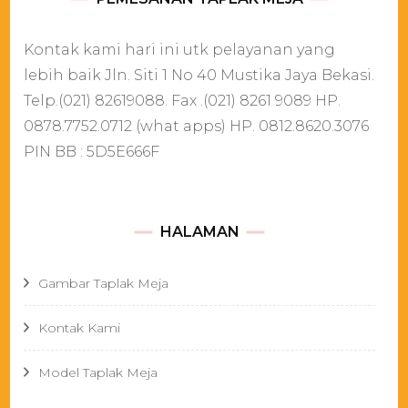
Kontak kami hari ini utk pelayanan yang
lebih baik Jln. Siti 1 No 40 Mustika Jaya Bekasi.
Telp.(021) 82619088. Fax .(021) 8261 9089 HP.
0878.7752.0712 (what apps) HP. 0812.8620.3076
PIN BB : 5D5E666F
HALAMAN
Gambar Taplak Meja
Kontak Kami
Model Taplak Meja