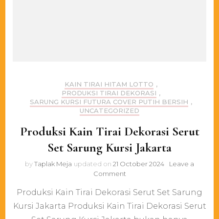
KAIN TIRAI HITAM LOTTO
,
PRODUKSI TIRAI DEKORASI
,
SARUNG KURSI FUTURA COVER PUTIH BERSIH
,
UNCATEGORIZED
Produksi Kain Tirai Dekorasi Serut
Set Sarung Kursi Jakarta
by
Taplak Meja
updated on
21 October 2024
Leave a
on
Comment
Produksi
Produksi Kain Tirai Dekorasi Serut Set Sarung
Kain
Tirai
Kursi Jakarta Produksi Kain Tirai Dekorasi Serut
Dekorasi