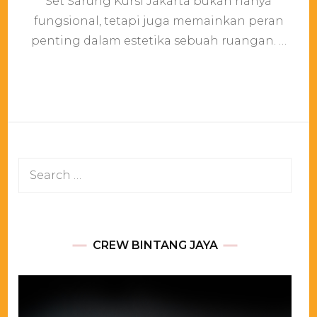
Set Sarung Kursi Jakarta bukan hanya
Serut
Set
fungsional, tetapi juga memainkan peran
Sarung
penting dalam estetika sebuah ruangan. …
Kursi
Jakarta
Search
for:
CREW BINTANG JAYA