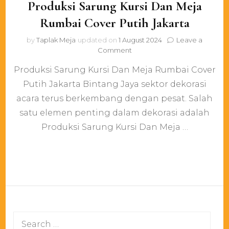
Produksi Sarung Kursi Dan Meja
Rumbai Cover Putih Jakarta
by
Taplak Meja
updated on
1 August 2024
Leave a
on
Comment
Produksi
Produksi Sarung Kursi Dan Meja Rumbai Cover
Sarung
Kursi
Putih Jakarta Bintang Jaya sektor dekorasi
Dan
acara terus berkembang dengan pesat. Salah
Meja
Rumbai
satu elemen penting dalam dekorasi adalah
Cover
Produksi Sarung Kursi Dan Meja …
Putih
Jakarta
Search