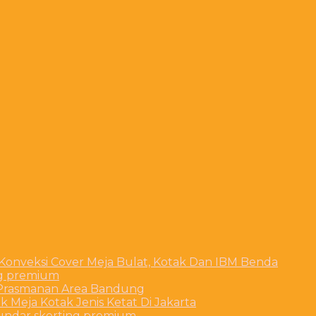
 Konveksi Cover Meja Bulat, Kotak Dan IBM Benda
ng premium
t Prasmanan Area Bandung
 Meja Kotak Jenis Ketat Di Jakarta
bundar skerting premium