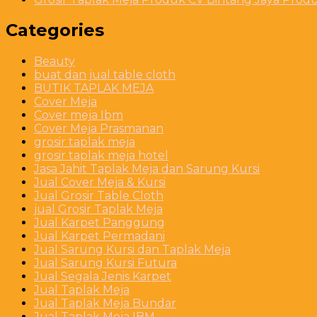
Categories
Beauty
buat dan jual table cloth
BUTIK TAPLAK MEJA
Cover Meja
Cover meja Ibm
Cover Meja Prasmanan
grosir taplak meja
grosir taplak meja hotel
Jasa Jahit Taplak Meja dan Sarung Kursi
Jual Cover Meja & Kursi
Jual Grosir Table Cloth
jual Grosir Taplak Meja
Jual Karpet Panggung
Jual Karpet Permadani
Jual Sarung Kursi dan Taplak Meja
Jual Sarung Kursi Futura
Jual Segala Jenis Karpet
Jual Taplak Meja
Jual Taplak Meja Bundar
Jual Taplak Meja IBM