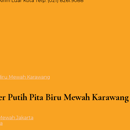
rim Luar Kota Telp. (021) 8261.9088
a Biru Mewah Karawang
er Putih Pita Biru Mewah Karawang
ra