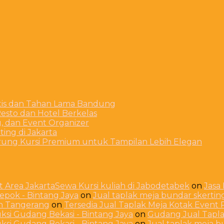
stis dan Tahan Lama Bandung
esto dan Hotel Berkelas
g, dan Event Organizer
ing di Jakarta
arung Kursi Premium untuk Tampilan Lebih Elegan
 Area JakartaSewa Kursi kuliah di Jabodetabek
on
Jasa
Depok - Bintang Jaya
on
Jual taplak meja bundar skerti
ah Tangerang
on
Tersedia Jual Taplak Meja Kotak Even
ksi Gudang Bekasi - Bintang Jaya
on
Gudang Jual Taplak
ksi Gudang Bekasi - Bintang Jaya
on
Jual taplak meja 