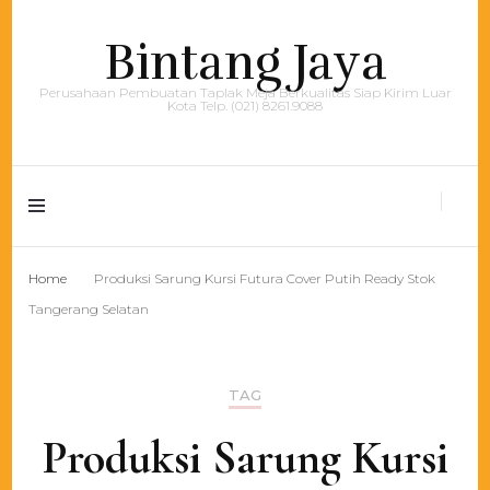
Bintang Jaya
Perusahaan Pembuatan Taplak Meja Berkualitas Siap Kirim Luar
Kota Telp. (021) 8261.9088
Home
Produksi Sarung Kursi Futura Cover Putih Ready Stok
Tangerang Selatan
TAG
Produksi Sarung Kursi