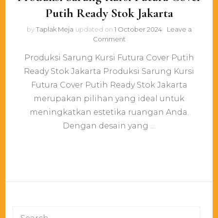
Putih Ready Stok Jakarta
by
Taplak Meja
updated on
1 October 2024
Leave a
on
Comment
Produksi
Produksi Sarung Kursi Futura Cover Putih
Sarung
Kursi
Ready Stok Jakarta Produksi Sarung Kursi
Futura
Futura Cover Putih Ready Stok Jakarta
Cover
Putih
merupakan pilihan yang ideal untuk
Ready
meningkatkan estetika ruangan Anda.
Stok
Dengan desain yang …
Jakarta
Search