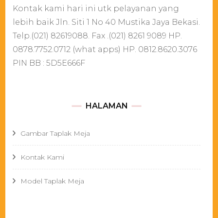
Kontak kami hari ini utk pelayanan yang
lebih baik Jln. Siti 1 No 40 Mustika Jaya Bekasi.
Telp.(021) 82619088. Fax .(021) 8261 9089 HP.
0878.7752.0712 (what apps) HP. 0812.8620.3076
PIN BB : 5D5E666F
HALAMAN
Gambar Taplak Meja
Kontak Kami
Model Taplak Meja