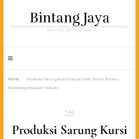
Bintang Jaya
Perusahaan Pembuatan Taplak Meja Berkualitas Siap Kirim Luar
Kota Telp. (021) 8261.9088
Home
Produksi Sarung Kursi Futura Cover Strech Terbaru
Karawang Kawasan Industri
TAG
Produksi Sarung Kursi