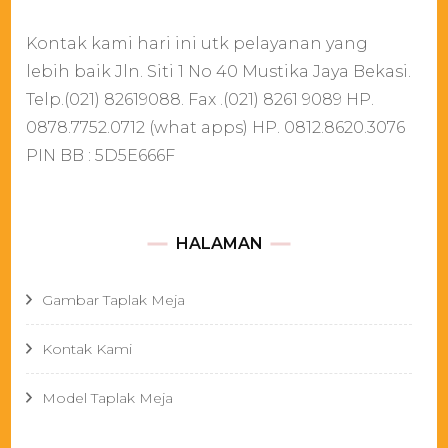
Kontak kami hari ini utk pelayanan yang
lebih baik Jln. Siti 1 No 40 Mustika Jaya Bekasi.
Telp.(021) 82619088. Fax .(021) 8261 9089 HP.
0878.7752.0712 (what apps) HP. 0812.8620.3076
PIN BB : 5D5E666F
HALAMAN
Gambar Taplak Meja
Kontak Kami
Model Taplak Meja