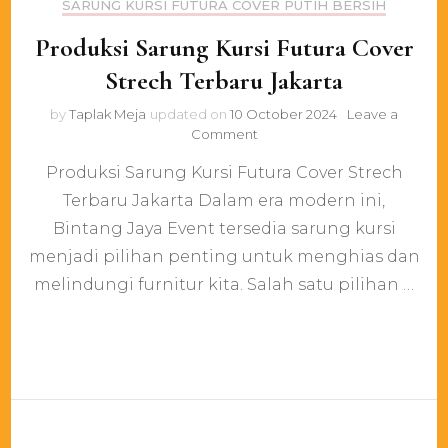
SARUNG KURSI FUTURA COVER PUTIH BERSIH
Produksi Sarung Kursi Futura Cover
Strech Terbaru Jakarta
by
Taplak Meja
updated on
10 October 2024
Leave a
on
Comment
Produksi
Produksi Sarung Kursi Futura Cover Strech
Sarung
Kursi
Terbaru Jakarta Dalam era modern ini,
Futura
Bintang Jaya Event tersedia sarung kursi
Cover
Strech
menjadi pilihan penting untuk menghias dan
Terbaru
melindungi furnitur kita. Salah satu pilihan …
Jakarta