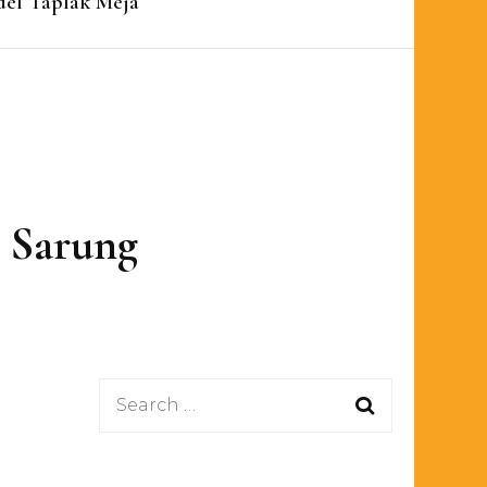
el Taplak Meja
 Sarung
Search
for: