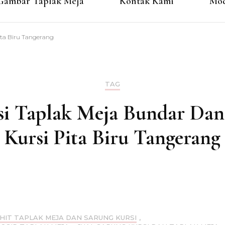
Gambar Taplak Meja
Kontak Kami
Mod
ita Biru Tangerang
TAG
si Taplak Meja Bundar Dan
Kursi Pita Biru Tangerang
AHIT TAPLAK MEJA DAN SARUNG KURSI
,