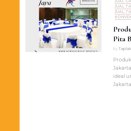
JUAL G
JUAL T
JUAL T
KONVEK
Produ
Pita 
by
Taplak
Produk
Jakart
ideal 
Jakarta