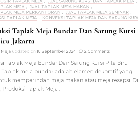
ROSIR TAPLAK MEJA
,
JUAL SARUNG KURSI DAN TAPLAK MEJA
,
APLAK MEJA
,
JUAL TAPLAK MEJA MAKAN
,
APLAK MEJA PERKANTORAN
,
JUAL TAPLAK MEJA SEMINAR
,
SI TAPLAK MEJA
,
KONVEKSI TAPLAK MEJA DAN SARUNG KUR
ksi Taplak Meja Bundar Dan Sarung Kursi
Biru Jakarta
on
 Meja
updated on
10 September 2024
2 Comments
Produksi
si Taplak Meja Bundar Dan Sarung Kursi Pita Biru
Taplak
Meja
a Taplak meja bundar adalah elemen dekoratif yang
Bundar
untuk memperindah meja makan atau meja resepsi. D
Dan
Sarung
, Produksi Taplak Meja …
Kursi
Pita
Biru
Jakarta