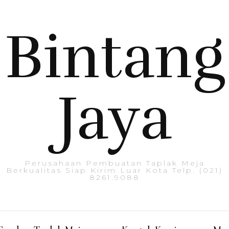
Bintang
Jaya
Perusahaan Pembuatan Taplak Meja
Berkualitas Siap Kirim Luar Kota Telp. (021)
8261.9088