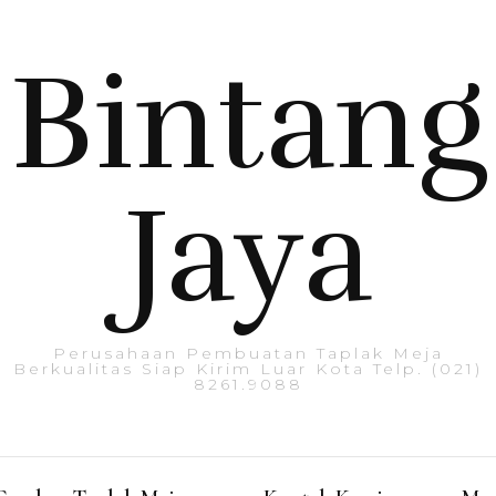
Bintang
Jaya
Perusahaan Pembuatan Taplak Meja
Berkualitas Siap Kirim Luar Kota Telp. (021)
8261.9088