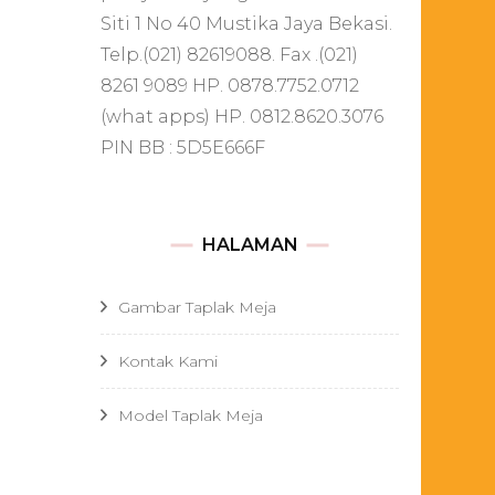
Siti 1 No 40 Mustika Jaya Bekasi.
Telp.(021) 82619088. Fax .(021)
8261 9089 HP. 0878.7752.0712
(what apps) HP. 0812.8620.3076
PIN BB : 5D5E666F
HALAMAN
Gambar Taplak Meja
Kontak Kami
Model Taplak Meja