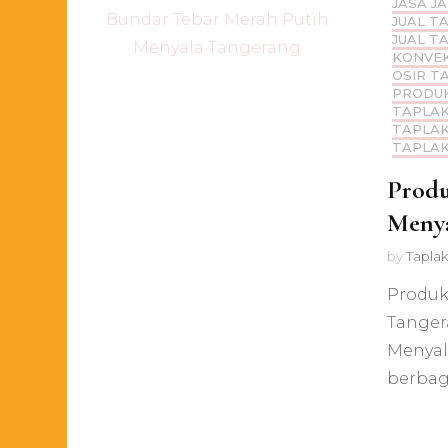
JASA J
JUAL T
JUAL T
KONVEK
OSIR T
PRODUK
TAPLAK
TAPLAK
TAPLAK
Produ
Menya
by
Taplak
Produk
Tanger
Menyal
berbag