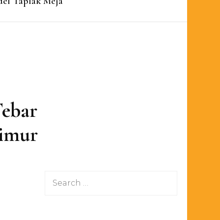
el Taplak Meja
Tebar
Timur
Search
for: