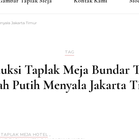
Gambar Taplak Meja
Kontak Kami
Mod
nyala Jakarta Timur
TAG
uksi Taplak Meja Bundar 
h Putih Menyala Jakarta 
 TAPLAK MEJA HOTEL
,