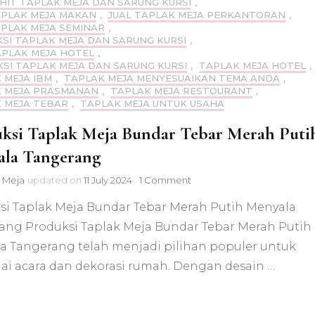
AHIT TAPLAK MEJA DAN SARUNG KURSI
,
APLAK MEJA MAKAN
,
JUAL TAPLAK MEJA PERKANTORAN
,
APLAK MEJA SEMINAR
,
SI TAPLAK MEJA DAN SARUNG KURSI
,
APLAK MEJA HOTEL
,
SI TAPLAK MEJA DAN SARUNG KURSI
,
TAPLAK MEJA HOTEL
,
 MEJA IBM
,
TAPLAK MEJA MENYESUAIKAN TEMA ANDA
,
 MEJA PRASMANAN
,
TAPLAK MEJA RESTOURANT
,
 MEJA TEBAR
,
TAPLAK MEJA UNTUK USAHA
ksi Taplak Meja Bundar Tebar Merah Puti
la Tangerang
on
 Meja
updated on
11 July 2024
1 Comment
Produksi
si Taplak Meja Bundar Tebar Merah Putih Menyala
Taplak
Meja
ang Produksi Taplak Meja Bundar Tebar Merah Putih
Bundar
a Tangerang telah menjadi pilihan populer untuk
Tebar
Merah
ai acara dan dekorasi rumah. Dengan desain …
Putih
Menyala
Tangerang