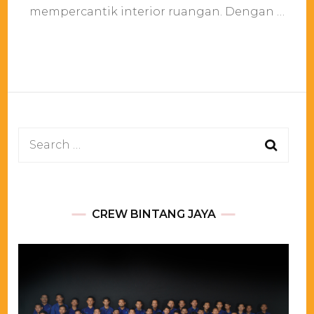
Putih
mempercantik interior ruangan. Dengan …
Runer
Merah
Jakarta
Search
for:
CREW BINTANG JAYA