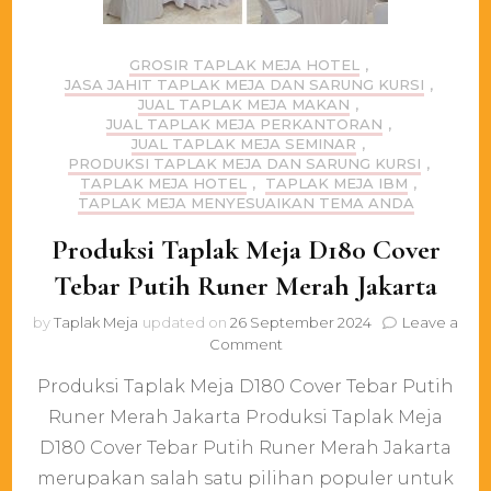
GROSIR TAPLAK MEJA HOTEL
,
JASA JAHIT TAPLAK MEJA DAN SARUNG KURSI
,
JUAL TAPLAK MEJA MAKAN
,
JUAL TAPLAK MEJA PERKANTORAN
,
JUAL TAPLAK MEJA SEMINAR
,
PRODUKSI TAPLAK MEJA DAN SARUNG KURSI
,
TAPLAK MEJA HOTEL
,
TAPLAK MEJA IBM
,
TAPLAK MEJA MENYESUAIKAN TEMA ANDA
Produksi Taplak Meja D180 Cover
Tebar Putih Runer Merah Jakarta
by
Taplak Meja
updated on
26 September 2024
Leave a
on
Comment
Produksi
Produksi Taplak Meja D180 Cover Tebar Putih
Taplak
Meja
Runer Merah Jakarta Produksi Taplak Meja
D180
D180 Cover Tebar Putih Runer Merah Jakarta
Cover
Tebar
merupakan salah satu pilihan populer untuk