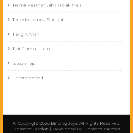
Terima Pesanan Jahit Taplak Meja
Tersedia Lampu Starlight
Tiang Antrian
Tirai Filamin Hitam
tutup meja
Uncategorized
© Copyright 2026
Bintang Jaya
. All Rights Reserved.
Blossom Fashion | Developed By
Blossom Themes
.