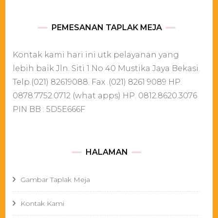
PEMESANAN TAPLAK MEJA
Kontak kami hari ini utk pelayanan yang
lebih baik Jln. Siti 1 No 40 Mustika Jaya Bekasi.
Telp.(021) 82619088. Fax .(021) 8261 9089 HP.
0878.7752.0712 (what apps) HP. 0812.8620.3076
PIN BB : 5D5E666F
HALAMAN
Gambar Taplak Meja
Kontak Kami