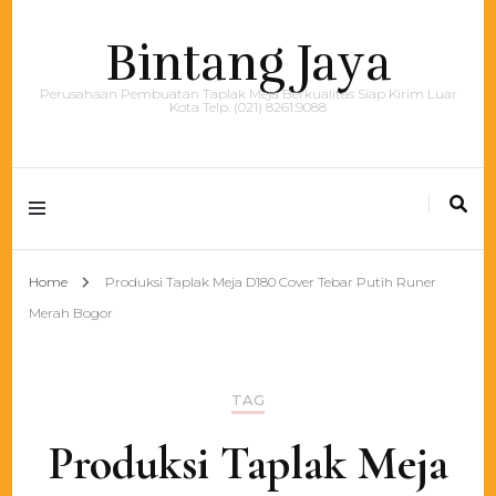
Bintang Jaya
Perusahaan Pembuatan Taplak Meja Berkualitas Siap Kirim Luar
Kota Telp. (021) 8261.9088
Home
Produksi Taplak Meja D180 Cover Tebar Putih Runer
Merah Bogor
TAG
Produksi Taplak Meja