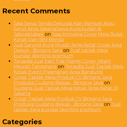
Recent Comments
Jasa Sewa Tenda Dekorasi Kain Rempel Atau
Serut Area JakartaSewa Kursi kuliah di
Jabodetabek
on
Jasa Konveksi Cover Meja Bulat,
Kotak Dan IBM Benda
Jual Sarung Kursi Murah Jenis Ketat Grosir Area
Depok - Bintang Jaya
on
Jual taplak meja
bundar skerting premium
Tersedia Jual Kain Tirai Filamin Cover Hitam
Mewah Tangerang
on
Tersedia Jual Taplak Meja
Kotak Event Prasmanan Area Bandung
Grosir Taplak Meja Produk CV Bintang Jaya
Produksi Gudang Bekasi - Bintang Jaya
on
Gudang Jual Taplak Meja Kotak Jenis Ketat Di
Jakarta
Grosir Taplak Meja Produk CV Bintang Jaya
Produksi Gudang Bekasi - Bintang Jaya
on
Jual
taplak meja bundar skerting premium
Categories