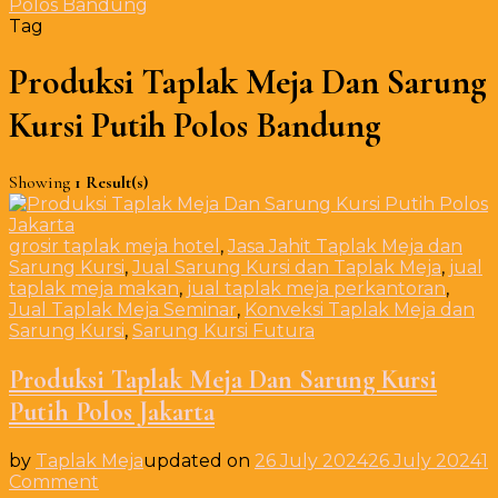
Polos Bandung
Tag
Produksi Taplak Meja Dan Sarung
Kursi Putih Polos Bandung
Showing
1 Result(s)
grosir taplak meja hotel
,
Jasa Jahit Taplak Meja dan
Sarung Kursi
,
Jual Sarung Kursi dan Taplak Meja
,
jual
taplak meja makan
,
jual taplak meja perkantoran
,
Jual Taplak Meja Seminar
,
Konveksi Taplak Meja dan
Sarung Kursi
,
Sarung Kursi Futura
Produksi Taplak Meja Dan Sarung Kursi
Putih Polos Jakarta
by
Taplak Meja
updated on
26 July 2024
26 July 2024
1
on
Comment