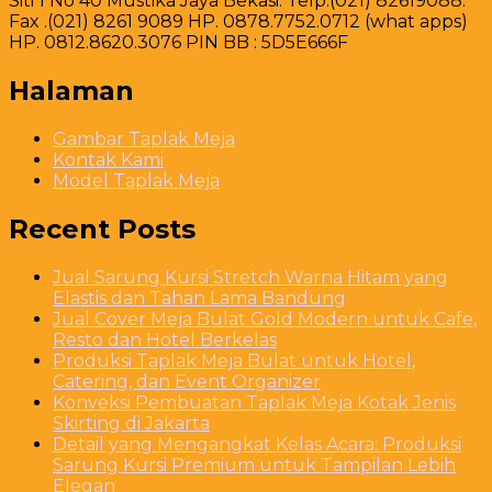
Siti 1 No 40 Mustika Jaya Bekasi. Telp.(021) 82619088.
Fax .(021) 8261 9089 HP. 0878.7752.0712 (what apps)
HP. 0812.8620.3076 PIN BB : 5D5E666F
Halaman
Gambar Taplak Meja
Kontak Kami
Model Taplak Meja
Recent Posts
Jual Sarung Kursi Stretch Warna Hitam yang
Elastis dan Tahan Lama Bandung
Jual Cover Meja Bulat Gold Modern untuk Cafe,
Resto dan Hotel Berkelas
Produksi Taplak Meja Bulat untuk Hotel,
Catering, dan Event Organizer
Konveksi Pembuatan Taplak Meja Kotak Jenis
Skirting di Jakarta
Detail yang Mengangkat Kelas Acara: Produksi
Sarung Kursi Premium untuk Tampilan Lebih
Elegan