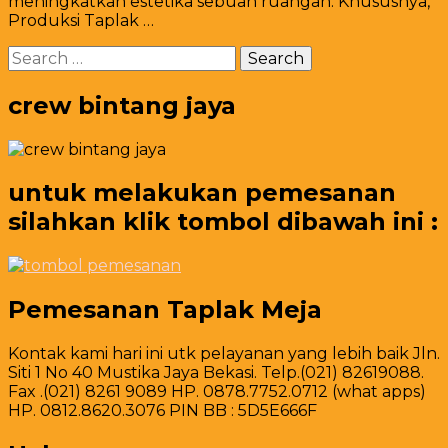
meningkatkan estetika sebuah ruangan. Khususnya,
Cover
Produksi Taplak …
Hitam
Ketat
Search
Jakarta
for:
crew bintang jaya
untuk melakukan pemesanan
silahkan klik tombol dibawah ini :
Pemesanan Taplak Meja
Kontak kami hari ini utk pelayanan yang lebih baik Jln.
Siti 1 No 40 Mustika Jaya Bekasi. Telp.(021) 82619088.
Fax .(021) 8261 9089 HP. 0878.7752.0712 (what apps)
HP. 0812.8620.3076 PIN BB : 5D5E666F