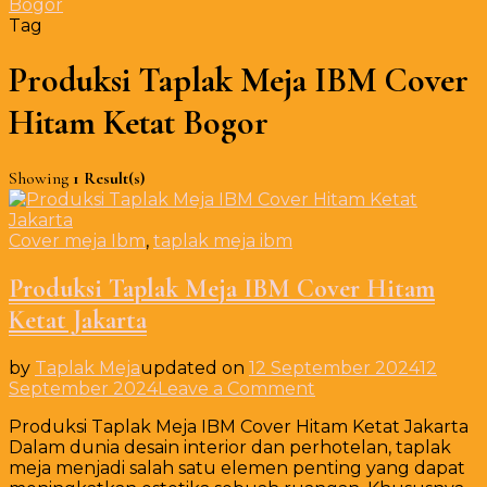
Bogor
Tag
Produksi Taplak Meja IBM Cover
Hitam Ketat Bogor
Showing
1 Result(s)
Cover meja Ibm
,
taplak meja ibm
Produksi Taplak Meja IBM Cover Hitam
Ketat Jakarta
by
Taplak Meja
updated on
12 September 2024
12
on
September 2024
Leave a Comment
Produksi
Produksi Taplak Meja IBM Cover Hitam Ketat Jakarta
Taplak
Dalam dunia desain interior dan perhotelan, taplak
Meja
meja menjadi salah satu elemen penting yang dapat
IBM