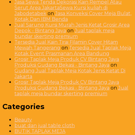
Jasa Sewa Tenda Dekorasi Kain Rempel Atau
Serut Area JakartaSewa Kursi kuliah di
Jabodetabek
on
Jasa Konveksi Cover Meja Bulat,
Kotak Dan IBM Benda
Jual Sarung Kursi Murah Jenis Ketat Grosir Area
Depok - Bintang Jaya
on
Jual taplak meja
bundar skerting premium
Tersedia Jual Kain Tirai Filamin Cover Hitam
Mewah Tangerang
on
Tersedia Jual Taplak Meja
Kotak Event Prasmanan Area Bandung
Grosir Taplak Meja Produk CV Bintang Jaya
Produksi Gudang Bekasi - Bintang Jaya
on
Gudang Jual Taplak Meja Kotak Jenis Ketat Di
Jakarta
Grosir Taplak Meja Produk CV Bintang Jaya
Produksi Gudang Bekasi - Bintang Jaya
on
Jual
taplak meja bundar skerting premium
Categories
Beauty
buat dan jual table cloth
BUTIK TAPLAK MEJA