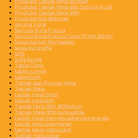
Produksi Taplak Meja Bundar
Produksi Taplak Meja dan Sarung Kursi
Produksi Taplak Meja IBM
Produksi tirai dekorasi
sarung kursi
Sarung Kursi Futura
Sarung Kursi Futura Cover Putih Bersih
Sewa Karpet Permadani
sewa kursi sofa
sofa
Sofa Single
Table Cloth
table runner
tablecloth
Taplak dan Runner Meja
Taplak Meja
taplak meja hotel
taplak meja ibm
Taplak Meja IBM 180X45cm
Taplak Meja IBM berkualitas
taplak meja menyesuaikan tema anda
taplak meja prasmanan
taplak meja restourant
Taplak meja tebar