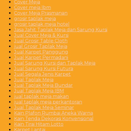
Cover Meja
Cover meja Ibm
Cover Meja Prasmanan
grosir taplak meja
grosir taplak meja hotel
Jasa Jahit Taplak Meja dan Sarung Kursi
Jual Cover Meja & Kursi
Jual Grosir Table Cloth
jual Grosir Taplak Meja
Jual Karpet Panggung
Jual Karpet Permadani
Jual Sarung Kursi dan Taplak Meja
Jual Sarung Kursi Futura
Jual Segala Jenis Karpet
Jual Taplak Meja
Jual Taplak Meja Bundar
Jual Taplak Meja IBM
jual taplak meja makan
jual taplak meja perkantoran
Jual Taplak Meja Seminar
Kain Plafon Rumbai Aneka Warna
Kain Tenda Dekorasi Konvensional
Kain Tirai Hitam Lotto
Karpet Lantai