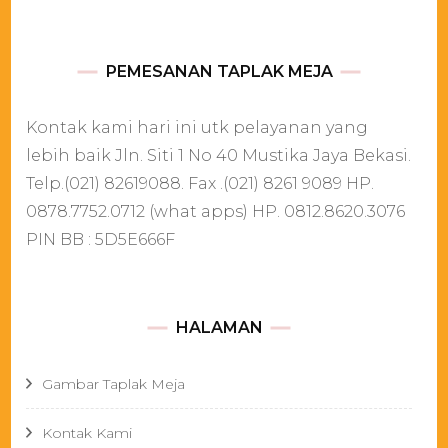
PEMESANAN TAPLAK MEJA
Kontak kami hari ini utk pelayanan yang
lebih baik Jln. Siti 1 No 40 Mustika Jaya Bekasi.
Telp.(021) 82619088. Fax .(021) 8261 9089 HP.
0878.7752.0712 (what apps) HP. 0812.8620.3076
PIN BB : 5D5E666F
HALAMAN
Gambar Taplak Meja
Kontak Kami