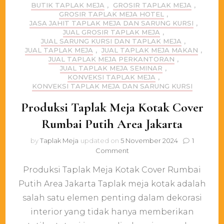
BUTIK TAPLAK MEJA
,
GROSIR TAPLAK MEJA
,
GROSIR TAPLAK MEJA HOTEL
,
JASA JAHIT TAPLAK MEJA DAN SARUNG KURSI
,
JUAL GROSIR TAPLAK MEJA
,
JUAL SARUNG KURSI DAN TAPLAK MEJA
,
JUAL TAPLAK MEJA
,
JUAL TAPLAK MEJA MAKAN
,
JUAL TAPLAK MEJA PERKANTORAN
,
JUAL TAPLAK MEJA SEMINAR
,
KONVEKSI TAPLAK MEJA
,
KONVEKSI TAPLAK MEJA DAN SARUNG KURSI
Produksi Taplak Meja Kotak Cover
Rumbai Putih Area Jakarta
by
Taplak Meja
updated on
5 November 2024
1
on
Comment
Produksi
Produksi Taplak Meja Kotak Cover Rumbai
Taplak
Meja
Putih Area Jakarta Taplak meja kotak adalah
Kotak
salah satu elemen penting dalam dekorasi
Cover
Rumbai
interior yang tidak hanya memberikan
Putih