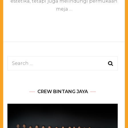
estetika, tetapi juga melindungi permukaan
Area
meja …
Jakarta
Search
for:
CREW BINTANG JAYA