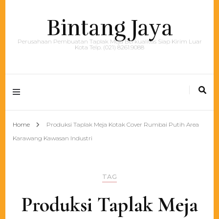
Bintang Jaya
Perusahaan Pembuatan Taplak Meja Berkualitas Siap Kirim Luar
Kota Telp. (021) 8261.9088
Home
Produksi Taplak Meja Kotak Cover Rumbai Putih Area
Karawang Kawasan Industri
TAG
Produksi Taplak Meja