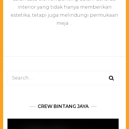
Cover
Rumbai
interior yang tidak hanya memberikan
Putih
estetika, tetapi juga melindungi permukaan
Area
meja …
Jakarta
Search
for:
CREW BINTANG JAYA