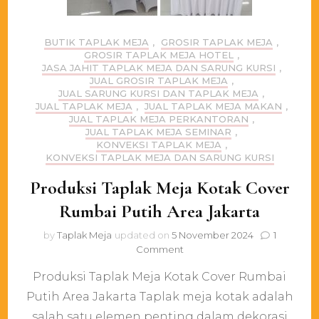
BUTIK TAPLAK MEJA
,
GROSIR TAPLAK MEJA
,
GROSIR TAPLAK MEJA HOTEL
,
JASA JAHIT TAPLAK MEJA DAN SARUNG KURSI
,
JUAL GROSIR TAPLAK MEJA
,
JUAL SARUNG KURSI DAN TAPLAK MEJA
,
JUAL TAPLAK MEJA
,
JUAL TAPLAK MEJA MAKAN
,
JUAL TAPLAK MEJA PERKANTORAN
,
JUAL TAPLAK MEJA SEMINAR
,
KONVEKSI TAPLAK MEJA
,
KONVEKSI TAPLAK MEJA DAN SARUNG KURSI
Produksi Taplak Meja Kotak Cover
Rumbai Putih Area Jakarta
by
Taplak Meja
updated on
5 November 2024
1
on
Comment
Produksi
Produksi Taplak Meja Kotak Cover Rumbai
Taplak
Meja
Putih Area Jakarta Taplak meja kotak adalah
Kotak
salah satu elemen penting dalam dekorasi