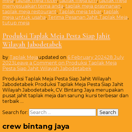
Meja
,
taplak meja hotel
,
taplak meja ibm
,
taplak meja
menyesuaikan tema anda
,
taplak meja prasmanan
,
taplak meja restourant
,
Taplak meja tebar
,
taplak
meja untuk usaha
,
Terima Pesanan Jahit Taplak Meja
,
tutup meja
Produksi Taplak Meja Pesta Siap Jahit
Wilayah Jabodetabek
by
Taplak Meja
updated on
6 February 2024
28 July
2023
Leave a Comment
on Produksi Taplak Meja
Pesta Siap Jahit Wilayah Jabodetabek
Produksi Taplak Meja Pesta Siap Jahit Wilayah
Jabodetabek Produksi Taplak Meja Pesta Siap Jahit
Wilayah Jabodetabek, CV. Bintang Jaya merupakan
pusat jahit taplak meja dan sarung kursi terbesar dan
terbaik …
Search for:
crew bintang jaya