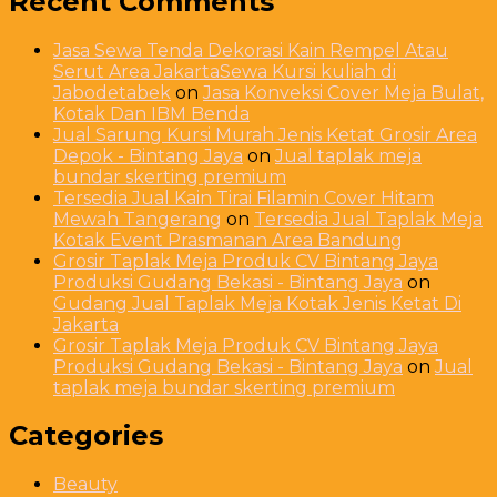
Recent Comments
Jasa Sewa Tenda Dekorasi Kain Rempel Atau
Serut Area JakartaSewa Kursi kuliah di
Jabodetabek
on
Jasa Konveksi Cover Meja Bulat,
Kotak Dan IBM Benda
Jual Sarung Kursi Murah Jenis Ketat Grosir Area
Depok - Bintang Jaya
on
Jual taplak meja
bundar skerting premium
Tersedia Jual Kain Tirai Filamin Cover Hitam
Mewah Tangerang
on
Tersedia Jual Taplak Meja
Kotak Event Prasmanan Area Bandung
Grosir Taplak Meja Produk CV Bintang Jaya
Produksi Gudang Bekasi - Bintang Jaya
on
Gudang Jual Taplak Meja Kotak Jenis Ketat Di
Jakarta
Grosir Taplak Meja Produk CV Bintang Jaya
Produksi Gudang Bekasi - Bintang Jaya
on
Jual
taplak meja bundar skerting premium
Categories
Beauty