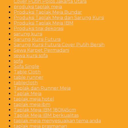
Cover Putih Polos Jakarta Utara
produksi taplak meja
Produksi Taplak Meja Bundar
Produksi Taplak Meja dan Sarung Kursi
Produksi Taplak Meja IBM
Produksi tirai dekorasi
sarung kursi
Sarung Kursi Futura
Sarung Kursi Futura Cover Putih Bersih
Sewa Karpet Permadani
sewa kursi sofa
sofa
Sofa Single
Table Cloth
table runner
tablecloth
Taplak dan Runner Meja
Taplak Meja
taplak meja hotel
taplak meja ibm
Taplak Meja IBM 180X45cm
Taplak Meja IBM berkualitas
taplak meja menyesuaikan tema anda
taplak meja prasmanan