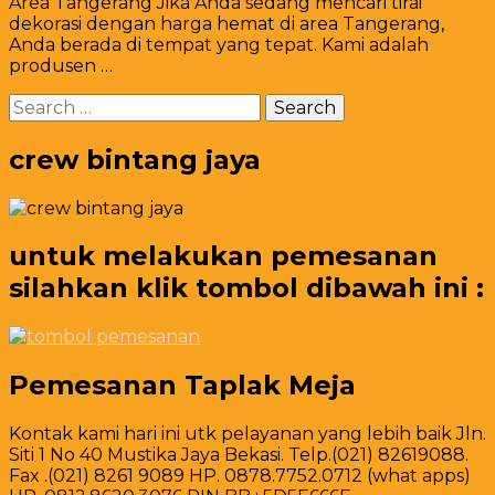
Area Tangerang Jika Anda sedang mencari tirai
Dekorasi
dekorasi dengan harga hemat di area Tangerang,
Cover
Anda berada di tempat yang tepat. Kami adalah
Putih
produsen …
Harga
Hemat
Search
Area
for:
Tangerang
crew bintang jaya
untuk melakukan pemesanan
silahkan klik tombol dibawah ini :
Pemesanan Taplak Meja
Kontak kami hari ini utk pelayanan yang lebih baik Jln.
Siti 1 No 40 Mustika Jaya Bekasi. Telp.(021) 82619088.
Fax .(021) 8261 9089 HP. 0878.7752.0712 (what apps)