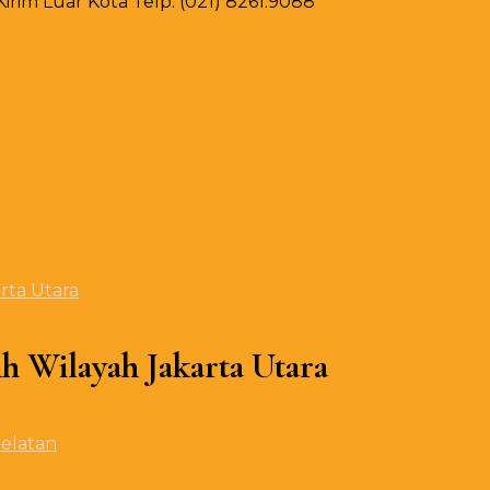
rim Luar Kota Telp. (021) 8261.9088
rta Utara
ih Wilayah Jakarta Utara