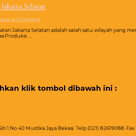
Jakarta Selatan
on
eave a Comment
Produksi
latan Jakarta Selatan adalah salah satu wilayah yang me
Tirai
si.Produksi …
Dekorasi
Cover
Putih
Wilayah
Jakarta
Selatan
an klik tombol dibawah ini :
 Siti 1 No 40 Mustika Jaya Bekasi. Telp.(021) 82619088. F