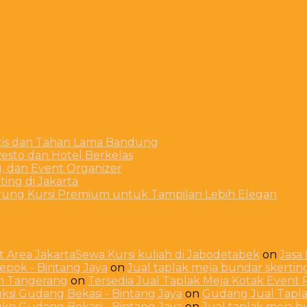
stis dan Tahan Lama Bandung
esto dan Hotel Berkelas
g, dan Event Organizer
ing di Jakarta
arung Kursi Premium untuk Tampilan Lebih Elegan
 Area JakartaSewa Kursi kuliah di Jabodetabek
on
Jasa
Depok - Bintang Jaya
on
Jual taplak meja bundar skerti
ah Tangerang
on
Tersedia Jual Taplak Meja Kotak Even
ksi Gudang Bekasi - Bintang Jaya
on
Gudang Jual Taplak
ksi Gudang Bekasi - Bintang Jaya
on
Jual taplak meja 