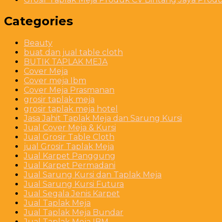
Categories
Beauty
buat dan jual table cloth
BUTIK TAPLAK MEJA
Cover Meja
Cover meja Ibm
Cover Meja Prasmanan
grosir taplak meja
grosir taplak meja hotel
Jasa Jahit Taplak Meja dan Sarung Kursi
Jual Cover Meja & Kursi
Jual Grosir Table Cloth
jual Grosir Taplak Meja
Jual Karpet Panggung
Jual Karpet Permadani
Jual Sarung Kursi dan Taplak Meja
Jual Sarung Kursi Futura
Jual Segala Jenis Karpet
Jual Taplak Meja
Jual Taplak Meja Bundar
Jual Taplak Meja IBM