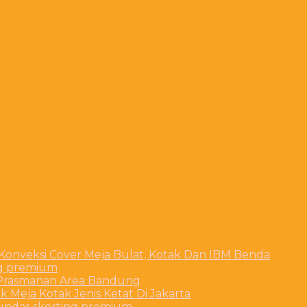
 Konveksi Cover Meja Bulat, Kotak Dan IBM Benda
ng premium
t Prasmanan Area Bandung
 Meja Kotak Jenis Ketat Di Jakarta
bundar skerting premium