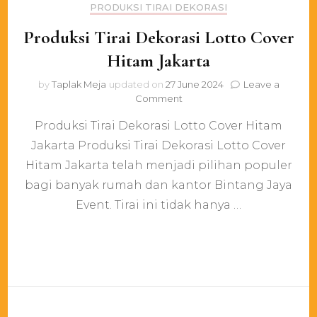
PRODUKSI TIRAI DEKORASI
Produksi Tirai Dekorasi Lotto Cover
Hitam Jakarta
by
Taplak Meja
updated on
27 June 2024
Leave a
on
Comment
Produksi
Produksi Tirai Dekorasi Lotto Cover Hitam
Tirai
Dekorasi
Jakarta Produksi Tirai Dekorasi Lotto Cover
Lotto
Hitam Jakarta telah menjadi pilihan populer
Cover
Hitam
bagi banyak rumah dan kantor Bintang Jaya
Jakarta
Event. Tirai ini tidak hanya …