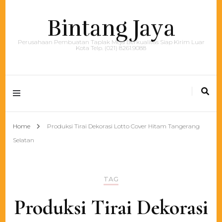
Bintang Jaya
Perusahaan Pembuatan Taplak Meja Berkualitas Siap Kirim Luar
Kota Telp. (021) 8261.9088
Home
Produksi Tirai Dekorasi Lotto Cover Hitam Tangerang
Selatan
TAG
Produksi Tirai Dekorasi