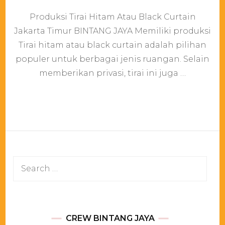
Produksi
Produksi Tirai Hitam Atau Black Curtain
Tirai
Hitam
Jakarta Timur BINTANG JAYA Memiliki produksi
Atau
Tirai hitam atau black curtain adalah pilihan
Black
Curtain
populer untuk berbagai jenis ruangan. Selain
Jakarta
memberikan privasi, tirai ini juga …
Timur
Search
for:
CREW BINTANG JAYA