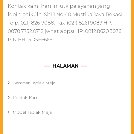
Kontak kami hari ini utk pelayanan yang
lebih baik Jln. Siti 1 No 40 Mustika Jaya Bekasi.
Telp.(021) 82619088. Fax .(021) 8261 9089 HP.
0878.7752.0712 (what apps) HP. 0812.8620.3076
PIN BB : 5D5E666F
HALAMAN
Gambar Taplak Meja
Kontak Kami
Model Taplak Meja