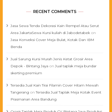
RECENT COMMENTS
Jasa Sewa Tenda Dekorasi Kain Rempel Atau Serut
Area JakartaSewa Kursi kuliah di Jabodetabek
on
Jasa Konveksi Cover Meja Bulat, Kotak Dan IBM
Benda
Jual Sarung Kursi Murah Jenis Ketat Grosir Area
Depok - Bintang Jaya
on
Jual taplak meja bundar
skerting premium
Tersedia Jual Kain Tirai Filamin Cover Hitam Mewah
Tangerang
on
Tersedia Jual Taplak Meja Kotak Event
Prasmanan Area Bandung
Grosir Taplak Meja Produk CV Bintang Jaya Produksi