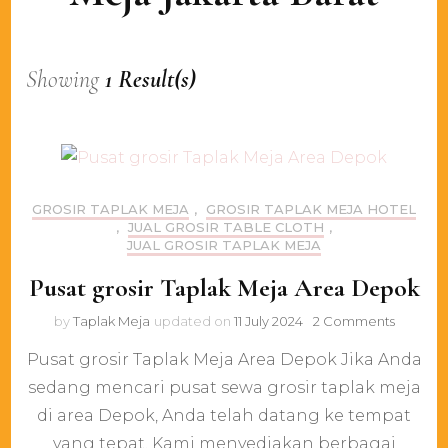
Showing
1 Result(s)
GROSIR TAPLAK MEJA
,
GROSIR TAPLAK MEJA HOTEL
,
JUAL GROSIR TABLE CLOTH
,
JUAL GROSIR TAPLAK MEJA
Pusat grosir Taplak Meja Area Depok
on
by
Taplak Meja
updated on
11 July 2024
2 Comments
Pusat
Pusat grosir Taplak Meja Area Depok Jika Anda
grosir
Taplak
sedang mencari pusat sewa grosir taplak meja
Meja
di area Depok, Anda telah datang ke tempat
Area
Depok
yang tepat. Kami menyediakan berbagai