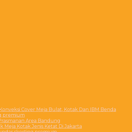
 Konveksi Cover Meja Bulat, Kotak Dan IBM Benda
ng premium
t Prasmanan Area Bandung
 Meja Kotak Jenis Ketat Di Jakarta
bundar skerting premium