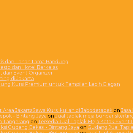
stis dan Tahan Lama Bandung
esto dan Hotel Berkelas
g, dan Event Organizer
ing di Jakarta
arung Kursi Premium untuk Tampilan Lebih Elegan
 Area JakartaSewa Kursi kuliah di Jabodetabek
on
Jasa
Depok - Bintang Jaya
on
Jual taplak meja bundar skerti
ah Tangerang
on
Tersedia Jual Taplak Meja Kotak Even
ksi Gudang Bekasi - Bintang Jaya
on
Gudang Jual Taplak
ksi Gudang Bekasi - Bintang Jaya
on
Jual taplak meja 