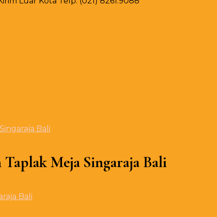
rim Luar Kota Telp. (021) 8261.9088
ingaraja Bali
 Taplak Meja Singaraja Bali