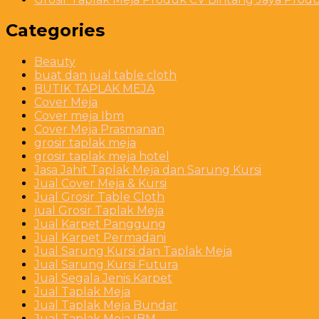
Categories
Beauty
buat dan jual table cloth
BUTIK TAPLAK MEJA
Cover Meja
Cover meja Ibm
Cover Meja Prasmanan
grosir taplak meja
grosir taplak meja hotel
Jasa Jahit Taplak Meja dan Sarung Kursi
Jual Cover Meja & Kursi
Jual Grosir Table Cloth
jual Grosir Taplak Meja
Jual Karpet Panggung
Jual Karpet Permadani
Jual Sarung Kursi dan Taplak Meja
Jual Sarung Kursi Futura
Jual Segala Jenis Karpet
Jual Taplak Meja
Jual Taplak Meja Bundar
Jual Taplak Meja IBM