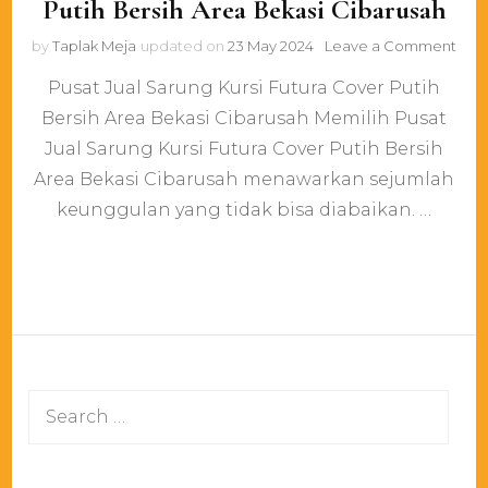
Putih Bersih Area Bekasi Cibarusah
on
by
Taplak Meja
updated on
23 May 2024
Leave a Comment
Pusa
Pusat Jual Sarung Kursi Futura Cover Putih
Jual
Sar
Bersih Area Bekasi Cibarusah Memilih Pusat
Kursi
Jual Sarung Kursi Futura Cover Putih Bersih
Futu
Cov
Area Bekasi Cibarusah menawarkan sejumlah
Puti
keunggulan yang tidak bisa diabaikan. …
Bers
Are
Beka
Ciba
Search
for: