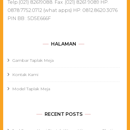
Telp.(021) 82619088. Fax .(021) 8261 9089 HP.
0878.7752.0712 (what apps) HP. 0812.8620.3076
PIN BB : 5D5E666F
HALAMAN
Gambar Taplak Meja
Kontak Kami
Model Taplak Meja
RECENT POSTS