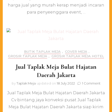
Ke
harga jual yang murah kerap menjadi incaran
Selu
para penyeenggara event, …
Indo
BUTIK TAPLAK MEJA
,
COVER MEJA
,
GROSIR TAPLAK MEJA
,
GROSIR TAPLAK MEJA HOTEL
Jual Taplak Meja Bulat Hajatan
Daerah Jakarta
on
by
Taplak Meja
updated on
18 July 2022
1 Comment
Jual
Jual Taplak Meja Bulat Hajatan Daerah Jakarta
Taplak
Meja
Cv bintang jaya konveksi pusat Jual Taplak
Bulat
Meja Bulat Hajatan Daerah Jakarta siap kirim
Hajata