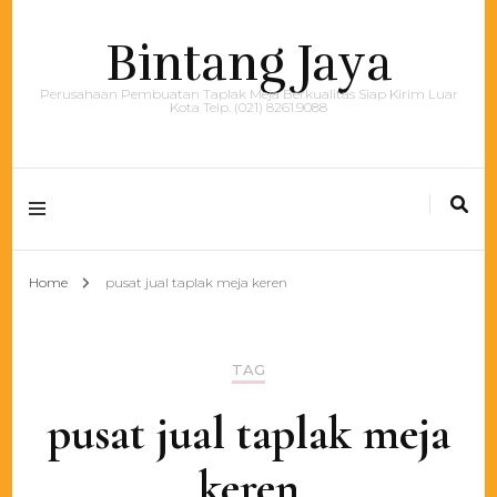
Bintang Jaya
Perusahaan Pembuatan Taplak Meja Berkualitas Siap Kirim Luar
Kota Telp. (021) 8261.9088
Home
pusat jual taplak meja keren
TAG
pusat jual taplak meja
keren