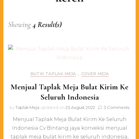
Showing
4 Result(s)
BUTIK TAPLAK MEJA
,
COVER MEJA
Menjual Taplak Meja Bulat Kirim Ke
Seluruh Indonesia
on
by
Taplak Meja
updated on
23 August 2022
3 Comments
Menj
Menjual Taplak Meja Bulat Kirim Ke Seluruh
Tapl
Meja
Indonesia Cv Bintang jaya konveksi menjual
Bula
taplak meja bulat kirim ke seluruh indonesia,
Kiri