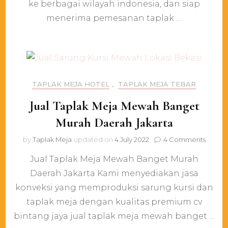
Daera
ke berbagai wilayah indonesia, dan siap
Jakarta
menerima pemesanan taplak …
TAPLAK MEJA HOTEL
,
TAPLAK MEJA TEBAR
Jual Taplak Meja Mewah Banget
Murah Daerah Jakarta
on
by
Taplak Meja
updated on
4 July 2022
4 Comments
Jual
‎Jual Taplak Meja Mewah Banget Murah
Taplak
Meja
Daerah Jakarta Kami menyediakan jasa
Mewa
konveksi yang memproduksi sarung kursi dan
Bange
Murah
taplak meja dengan kualitas premium cv
Daera
bintang jaya jual taplak meja mewah banget …
Jakart