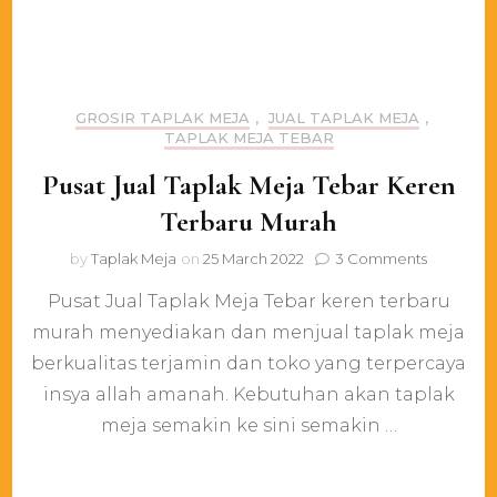
GROSIR TAPLAK MEJA
,
JUAL TAPLAK MEJA
,
TAPLAK MEJA TEBAR
Pusat Jual Taplak Meja Tebar Keren
Terbaru Murah
on
by
Taplak Meja
on
25 March 2022
3 Comments
Pusat
Pusat Jual Taplak Meja Tebar keren terbaru
Jual
Taplak
murah menyediakan dan menjual taplak meja
Meja
berkualitas terjamin dan toko yang terpercaya
Tebar
Keren
insya allah amanah. Kebutuhan akan taplak
Terbaru
meja semakin ke sini semakin …
Murah