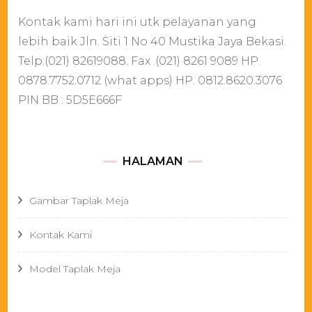
Kontak kami hari ini utk pelayanan yang
lebih baik Jln. Siti 1 No 40 Mustika Jaya Bekasi.
Telp.(021) 82619088. Fax .(021) 8261 9089 HP.
0878.7752.0712 (what apps) HP. 0812.8620.3076
PIN BB : 5D5E666F
HALAMAN
Gambar Taplak Meja
Kontak Kami
Model Taplak Meja