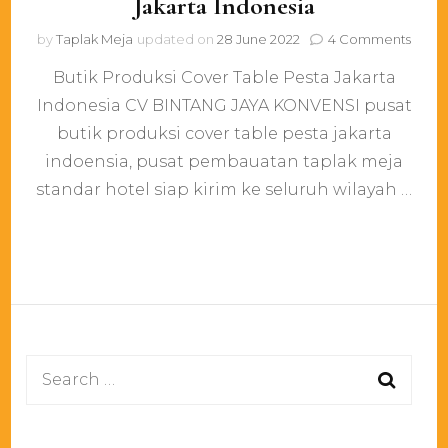
Jakarta Indonesia
on
by
Taplak Meja
updated on
28 June 2022
4 Comments
Butik
Butik Produksi Cover Table Pesta Jakarta
Produ
Cove
Indonesia CV BINTANG JAYA KONVENSI pusat
Table
butik produksi cover table pesta jakarta
Pesta
Jakar
indoensia, pusat pembauatan taplak meja
Indon
standar hotel siap kirim ke seluruh wilayah …
Search
for: