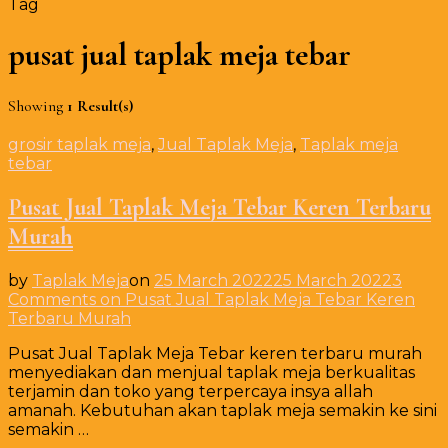
Tag
pusat jual taplak meja tebar
Showing
1 Result(s)
grosir taplak meja
,
Jual Taplak Meja
,
Taplak meja
tebar
Pusat Jual Taplak Meja Tebar Keren Terbaru
Murah
by
Taplak Meja
on
25 March 2022
25 March 2022
3
Comments
on Pusat Jual Taplak Meja Tebar Keren
Terbaru Murah
Pusat Jual Taplak Meja Tebar keren terbaru murah
menyediakan dan menjual taplak meja berkualitas
terjamin dan toko yang terpercaya insya allah
amanah. Kebutuhan akan taplak meja semakin ke sini
semakin …