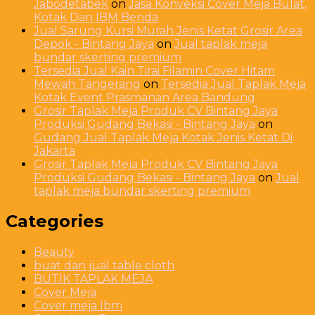
Jabodetabek
on
Jasa Konveksi Cover Meja Bulat,
Kotak Dan IBM Benda
Jual Sarung Kursi Murah Jenis Ketat Grosir Area
Depok - Bintang Jaya
on
Jual taplak meja
bundar skerting premium
Tersedia Jual Kain Tirai Filamin Cover Hitam
Mewah Tangerang
on
Tersedia Jual Taplak Meja
Kotak Event Prasmanan Area Bandung
Grosir Taplak Meja Produk CV Bintang Jaya
Produksi Gudang Bekasi - Bintang Jaya
on
Gudang Jual Taplak Meja Kotak Jenis Ketat Di
Jakarta
Grosir Taplak Meja Produk CV Bintang Jaya
Produksi Gudang Bekasi - Bintang Jaya
on
Jual
taplak meja bundar skerting premium
Categories
Beauty
buat dan jual table cloth
BUTIK TAPLAK MEJA
Cover Meja
Cover meja Ibm