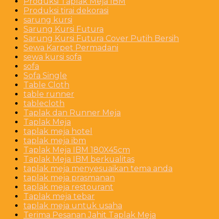
Produksi Taplak Meja IBM
Produksi tirai dekorasi
sarung kursi
Sarung Kursi Futura
Sarung Kursi Futura Cover Putih Bersih
Sewa Karpet Permadani
sewa kursi sofa
sofa
Sofa Single
Table Cloth
table runner
tablecloth
Taplak dan Runner Meja
Taplak Meja
taplak meja hotel
taplak meja ibm
Taplak Meja IBM 180X45cm
Taplak Meja IBM berkualitas
taplak meja menyesuaikan tema anda
taplak meja prasmanan
taplak meja restourant
Taplak meja tebar
taplak meja untuk usaha
Terima Pesanan Jahit Taplak Meja