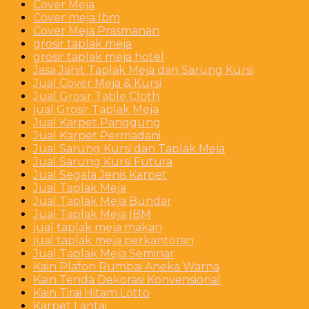
Cover Meja
Cover meja Ibm
Cover Meja Prasmanan
grosir taplak meja
grosir taplak meja hotel
Jasa Jahit Taplak Meja dan Sarung Kursi
Jual Cover Meja & Kursi
Jual Grosir Table Cloth
jual Grosir Taplak Meja
Jual Karpet Panggung
Jual Karpet Permadani
Jual Sarung Kursi dan Taplak Meja
Jual Sarung Kursi Futura
Jual Segala Jenis Karpet
Jual Taplak Meja
Jual Taplak Meja Bundar
Jual Taplak Meja IBM
jual taplak meja makan
jual taplak meja perkantoran
Jual Taplak Meja Seminar
Kain Plafon Rumbai Aneka Warna
Kain Tenda Dekorasi Konvensional
Kain Tirai Hitam Lotto
Karpet Lantai