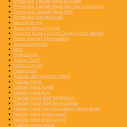
Produksi Taplak Meja Bundar
Produksi Taplak Meja dan Sarung Kursi
Produksi Taplak Meja IBM
Produksi tirai dekorasi
sarung kursi
Sarung Kursi Futura
Sarung Kursi Futura Cover Putih Bersih
Sewa Karpet Permadani
sewa kursi sofa
sofa
Sofa Single
Table Cloth
table runner
tablecloth
Taplak dan Runner Meja
Taplak Meja
taplak meja hotel
taplak meja ibm
Taplak Meja IBM 180X45cm
Taplak Meja IBM berkualitas
taplak meja menyesuaikan tema anda
taplak meja prasmanan
taplak meja restourant
Taplak meja tebar