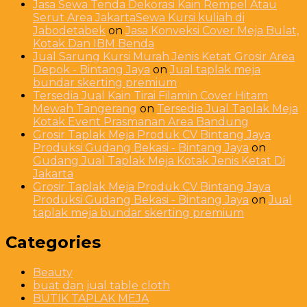
Jasa Sewa Tenda Dekorasi Kain Rempel Atau
Serut Area JakartaSewa Kursi kuliah di
Jabodetabek
on
Jasa Konveksi Cover Meja Bulat,
Kotak Dan IBM Benda
Jual Sarung Kursi Murah Jenis Ketat Grosir Area
Depok - Bintang Jaya
on
Jual taplak meja
bundar skerting premium
Tersedia Jual Kain Tirai Filamin Cover Hitam
Mewah Tangerang
on
Tersedia Jual Taplak Meja
Kotak Event Prasmanan Area Bandung
Grosir Taplak Meja Produk CV Bintang Jaya
Produksi Gudang Bekasi - Bintang Jaya
on
Gudang Jual Taplak Meja Kotak Jenis Ketat Di
Jakarta
Grosir Taplak Meja Produk CV Bintang Jaya
Produksi Gudang Bekasi - Bintang Jaya
on
Jual
taplak meja bundar skerting premium
Categories
Beauty
buat dan jual table cloth
BUTIK TAPLAK MEJA