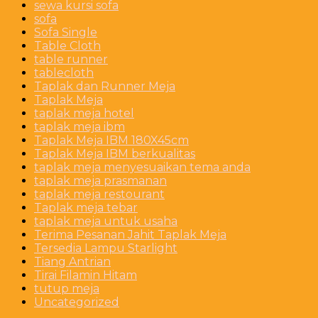
sewa kursi sofa
sofa
Sofa Single
Table Cloth
table runner
tablecloth
Taplak dan Runner Meja
Taplak Meja
taplak meja hotel
taplak meja ibm
Taplak Meja IBM 180X45cm
Taplak Meja IBM berkualitas
taplak meja menyesuaikan tema anda
taplak meja prasmanan
taplak meja restourant
Taplak meja tebar
taplak meja untuk usaha
Terima Pesanan Jahit Taplak Meja
Tersedia Lampu Starlight
Tiang Antrian
Tirai Filamin Hitam
tutup meja
Uncategorized