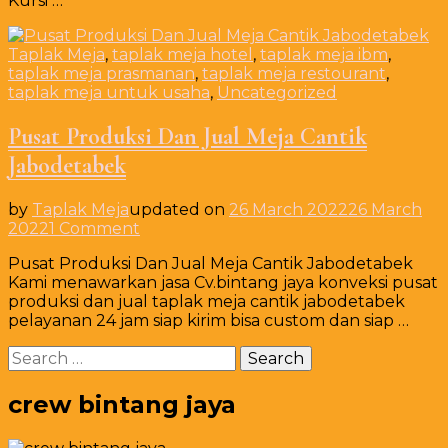
Kursi …
Eonomis
Jabodetabek
Taplak Meja
,
taplak meja hotel
,
taplak meja ibm
,
taplak meja prasmanan
,
taplak meja restourant
,
taplak meja untuk usaha
,
Uncategorized
Pusat Produksi Dan Jual Meja Cantik
Jabodetabek
by
Taplak Meja
updated on
26 March 2022
26 March
on
2022
1 Comment
Pusat
Pusat Produksi Dan Jual Meja Cantik Jabodetabek
Produksi
Kami menawarkan jasa Cv.bintang jaya konveksi pusat
Dan
produksi dan jual taplak meja cantik jabodetabek
Jual
pelayanan 24 jam siap kirim bisa custom dan siap …
Meja
Cantik
Search
Jabodetabek
for:
crew bintang jaya