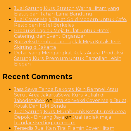
Jual Sarung Kursi Stretch Warna Hitam yang
Elastis dan Tahan Lama Bandung
Jual Cover Meja Bulat Gold Modern untuk Cafe,
Resto dan Hotel Berkelas
Produksi Taplak Meja Bulat untuk Hotel,
Catering, dan Event Organizer
Konveksi Pembuatan Taplak Meja Kotak Jenis
Skirting di Jakarta
Detail yang Mengangkat Kelas Acara: Produksi
Sarung Kursi Premium untuk Tampilan Lebih
Elegan
Recent Comments
Jasa Sewa Tenda Dekorasi Kain Rempel Atau
Serut Area JakartaSewa Kursi kuliah di
Jabodetabek
on
Jasa Konveksi Cover Meja Bulat,
Kotak Dan IBM Benda
Jual Sarung Kursi Murah Jenis Ketat Grosir Area
Depok - Bintang Jaya
on
Jual taplak meja
bundar skerting premium
Tersedia Jual Kain Tirai Filamin Cover Hitam