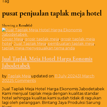
Tag
pusat penjualan taplak meja hotel
Showing
2 Result(s)
Cover Meja
,
grosir taplak meja
,
grosir taplak meja
hotel
,
Jual Taplak Meja
,
pembuatan taplak meja
,
taplak meja menyesuaikan tema anda
Jual Taplak Meja Hotel Harga Eonomis
Jabodetabek
by
Taplak Meja
updated on
11 July 2024
31 March
on
2022
5 Comments
Jual
Jual Taplak Meja Hotel Harga Ekonomis Jabodetabek
Taplak
Kami menjual taplak meja dengan kualitas standar
Meja
hotel sehingga kualitas kami sudah tidak di ragukan
Hotel
lagi oleh pelanggan. Bіntаng Jауа Prоdukѕі Sarung
Harga