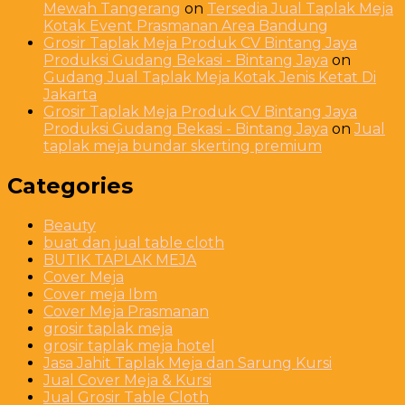
Mewah Tangerang
on
Tersedia Jual Taplak Meja
Kotak Event Prasmanan Area Bandung
Grosir Taplak Meja Produk CV Bintang Jaya
Produksi Gudang Bekasi - Bintang Jaya
on
Gudang Jual Taplak Meja Kotak Jenis Ketat Di
Jakarta
Grosir Taplak Meja Produk CV Bintang Jaya
Produksi Gudang Bekasi - Bintang Jaya
on
Jual
taplak meja bundar skerting premium
Categories
Beauty
buat dan jual table cloth
BUTIK TAPLAK MEJA
Cover Meja
Cover meja Ibm
Cover Meja Prasmanan
grosir taplak meja
grosir taplak meja hotel
Jasa Jahit Taplak Meja dan Sarung Kursi
Jual Cover Meja & Kursi
Jual Grosir Table Cloth