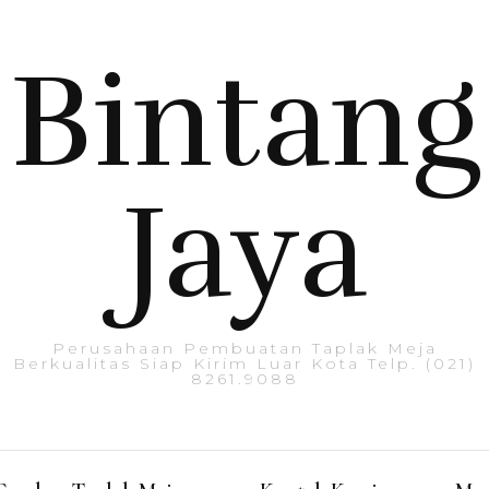
Bintang
Jaya
Perusahaan Pembuatan Taplak Meja
Berkualitas Siap Kirim Luar Kota Telp. (021)
8261.9088