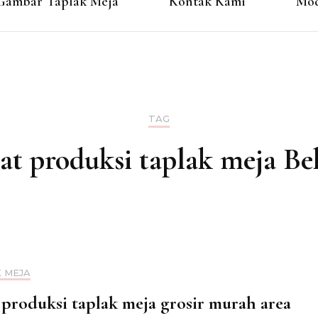
Gambar Taplak Meja
Kontak Kami
Mod
TAG
at produksi taplak meja Be
 MEJA
 produksi taplak meja grosir murah area