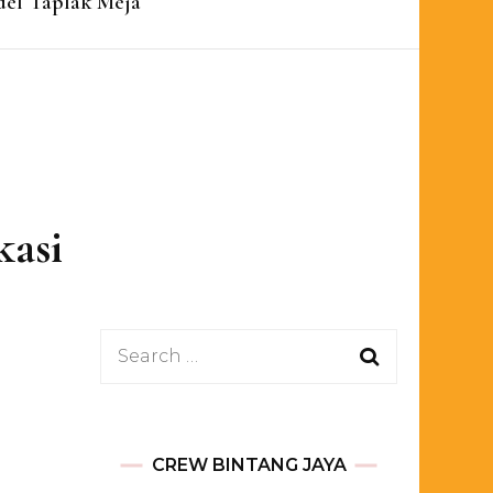
el Taplak Meja
kasi
Search
for:
CREW BINTANG JAYA