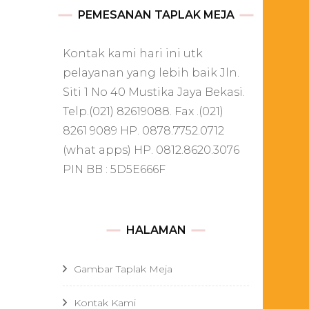
PEMESANAN TAPLAK MEJA
Kontak kami hari ini utk
pelayanan yang lebih baik Jln.
Siti 1 No 40 Mustika Jaya Bekasi.
Telp.(021) 82619088. Fax .(021)
8261 9089 HP. 0878.7752.0712
(what apps) HP. 0812.8620.3076
PIN BB : 5D5E666F
HALAMAN
Gambar Taplak Meja
Kontak Kami