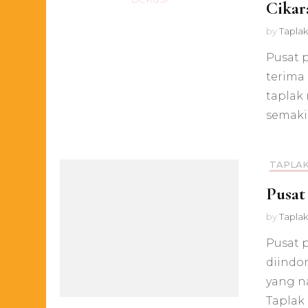
Cikar
by
Taplak
Pusat 
terima 
taplak
semaki
TAPLAK
Pusat
by
Taplak
Pusat p
diindon
yang na
Taplak