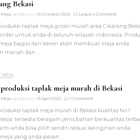
ang Bekasi
on
 Meja
updated on
14 October 2024
Leave a Comment
Pusat
produksi taplak meja grosir murah area Cikarang Beka
produksi
taplak
order untuk anda di seluruh wilayah indonesia. Prod
meja
 meja bagus dan keren akan membuat meja anda
grosir
murah
n meriah dan …
area
Cikarang
Bekasi
 MEJA
 produksi taplak meja murah di Bekasi
on
 Meja
updated on
15 April 2023
1 Comment
Pusat
roduksi taplak meja murah di Bekasi kualitas No.1
produksi
taplak
esia. tersedia beragam jenis bahan berkualitas terba
meja
nti anda bisa pilih sendiri sesuai keinginan anda.
murah
di
 meja yang anda pesan …