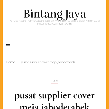
Bintang Jaya
Perusahaan Pembuatan Taplak Meja Berkualitas Siap Kirim Luar
Kota Telp. (021) 8261.9088
Home
pusat supplier cover meja jabodetabek
TAG
pusat supplier cover
meja jabodetabek