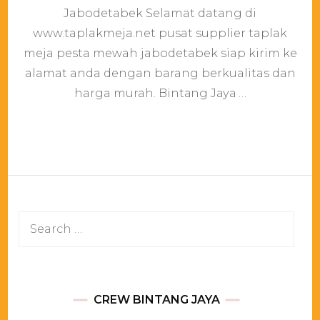
Meja
Jabodetabek Selamat datang di
Pesta
www.taplakmeja.net pusat supplier taplak
Mewah
Jabode
meja pesta mewah jabodetabek siap kirim ke
alamat anda dengan barang berkualitas dan
harga murah. Bіntаng Jауа …
Search
for:
CREW BINTANG JAYA