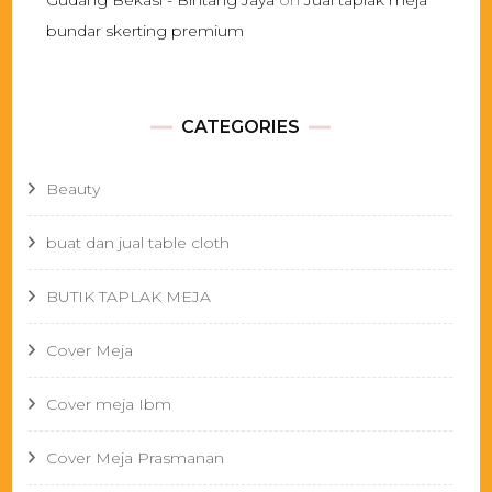
Gudang Bekasi - Bintang Jaya
on
Jual taplak meja
bundar skerting premium
CATEGORIES
Beauty
buat dan jual table cloth
BUTIK TAPLAK MEJA
Cover Meja
Cover meja Ibm
Cover Meja Prasmanan