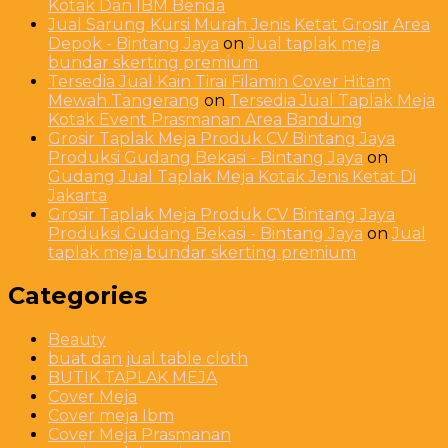
Kotak Dan IBM Benda
Jual Sarung Kursi Murah Jenis Ketat Grosir Area
Depok - Bintang Jaya
on
Jual taplak meja
bundar skerting premium
Tersedia Jual Kain Tirai Filamin Cover Hitam
Mewah Tangerang
on
Tersedia Jual Taplak Meja
Kotak Event Prasmanan Area Bandung
Grosir Taplak Meja Produk CV Bintang Jaya
Produksi Gudang Bekasi - Bintang Jaya
on
Gudang Jual Taplak Meja Kotak Jenis Ketat Di
Jakarta
Grosir Taplak Meja Produk CV Bintang Jaya
Produksi Gudang Bekasi - Bintang Jaya
on
Jual
taplak meja bundar skerting premium
Categories
Beauty
buat dan jual table cloth
BUTIK TAPLAK MEJA
Cover Meja
Cover meja Ibm
Cover Meja Prasmanan