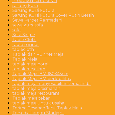
Produksi tirai dekorasi
sarung kursi
Sarung Kursi Futura
Sarung Kursi Futura Cover Putih Bersih
Sewa Karpet Permadani
sewa kursi sofa
sofa
Sofa Single
Table Cloth
table runner
tablecloth
Taplak dan Runner Meja
Taplak Meja
taplak meja hotel
taplak meja ibm
Taplak Meja IBM 180X45cm
Taplak Meja IBM berkualitas
taplak meja menyesuaikan tema anda
taplak meja prasmanan
taplak meja restourant
Taplak meja tebar
taplak meja untuk usaha
Terima Pesanan Jahit Taplak Meja
Tersedia Lampu Starlight