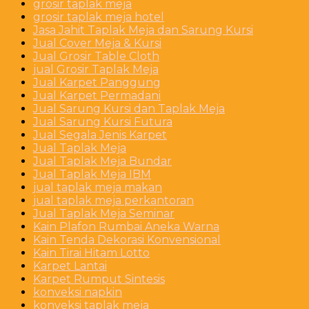
grosir taplak meja
grosir taplak meja hotel
Jasa Jahit Taplak Meja dan Sarung Kursi
Jual Cover Meja & Kursi
Jual Grosir Table Cloth
jual Grosir Taplak Meja
Jual Karpet Panggung
Jual Karpet Permadani
Jual Sarung Kursi dan Taplak Meja
Jual Sarung Kursi Futura
Jual Segala Jenis Karpet
Jual Taplak Meja
Jual Taplak Meja Bundar
Jual Taplak Meja IBM
jual taplak meja makan
jual taplak meja perkantoran
Jual Taplak Meja Seminar
Kain Plafon Rumbai Aneka Warna
Kain Tenda Dekorasi Konvensional
Kain Tirai Hitam Lotto
Karpet Lantai
Karpet Rumput Sintesis
konveksi napkin
konveksi taplak meja