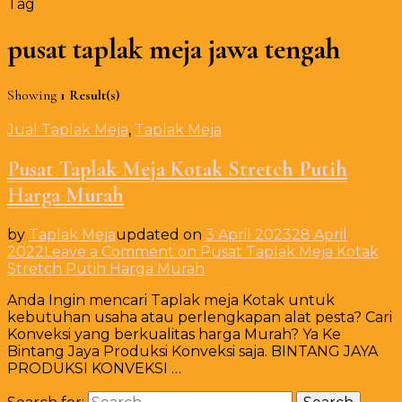
Tag
pusat taplak meja jawa tengah
Showing
1 Result(s)
Jual Taplak Meja
,
Taplak Meja
Pusat Taplak Meja Kotak Stretch Putih
Harga Murah
by
Taplak Meja
updated on
3 April 2023
28 April
2022
Leave a Comment
on Pusat Taplak Meja Kotak
Stretch Putih Harga Murah
Anda Ingin mencari Taplak meja Kotak untuk
kebutuhan usaha atau perlengkapan alat pesta? Cari
Konveksi yang berkualitas harga Murah? Ya Ke
Bintang Jaya Produksi Konveksi saja. BINTANG JAYA
PRODUKSI KONVEKSI …