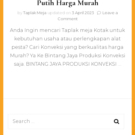
Putih Harga Murah
by
Taplak Meja
updated on
3 April 2023
Leave a
on
Comment
Pusat
Anda Ingin mencari Taplak meja Kotak untuk
Taplak
Meja
kebutuhan usaha atau perlengkapan alat
Kotak
pesta? Cari Konveksi yang berkualitas harga
Stretch
Putih
Murah? Ya Ke Bintang Jaya Produksi Konveksi
Harga
saja. BINTANG JAYA PRODUKSI KONVEKSI …
Murah
Search
for: