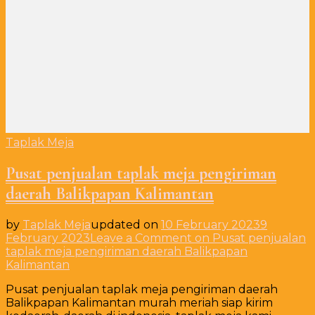
Taplak Meja
Pusat penjualan taplak meja pengiriman
daerah Balikpapan Kalimantan
by
Taplak Meja
updated on
10 February 2023
9
February 2023
Leave a Comment
on Pusat penjualan
taplak meja pengiriman daerah Balikpapan
Kalimantan
Pusat penjualan taplak meja pengiriman daerah
Balikpapan Kalimantan murah meriah siap kirim