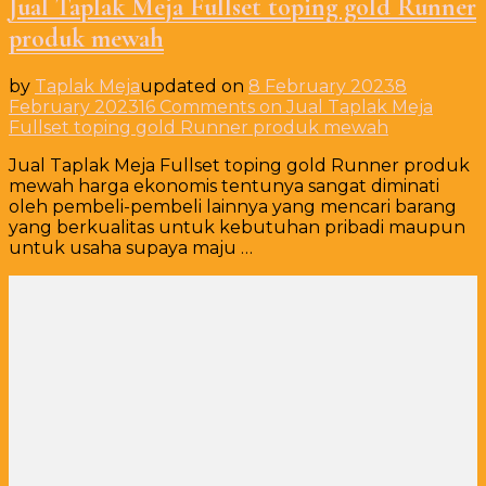
Jual Taplak Meja Fullset toping gold Runner
produk mewah
by
Taplak Meja
updated on
8 February 2023
8
February 2023
16 Comments
on Jual Taplak Meja
Fullset toping gold Runner produk mewah
Jual Taplak Meja Fullset toping gold Runner produk
mewah harga ekonomis tentunya sangat diminati
oleh pembeli-pembeli lainnya yang mencari barang
yang berkualitas untuk kebutuhan pribadi maupun
untuk usaha supaya maju …