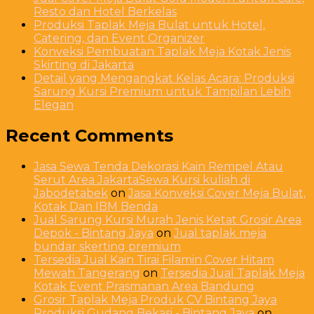
Resto dan Hotel Berkelas
Produksi Taplak Meja Bulat untuk Hotel,
Catering, dan Event Organizer
Konveksi Pembuatan Taplak Meja Kotak Jenis
Skirting di Jakarta
Detail yang Mengangkat Kelas Acara: Produksi
Sarung Kursi Premium untuk Tampilan Lebih
Elegan
Recent Comments
Jasa Sewa Tenda Dekorasi Kain Rempel Atau
Serut Area JakartaSewa Kursi kuliah di
Jabodetabek
on
Jasa Konveksi Cover Meja Bulat,
Kotak Dan IBM Benda
Jual Sarung Kursi Murah Jenis Ketat Grosir Area
Depok - Bintang Jaya
on
Jual taplak meja
bundar skerting premium
Tersedia Jual Kain Tirai Filamin Cover Hitam
Mewah Tangerang
on
Tersedia Jual Taplak Meja
Kotak Event Prasmanan Area Bandung
Grosir Taplak Meja Produk CV Bintang Jaya
Produksi Gudang Bekasi - Bintang Jaya
on