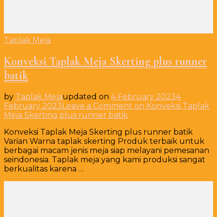
Taplak Meja
Konveksi Taplak Meja Skerting plus runner
batik
by
Taplak Meja
updated on
4 February 2023
4
February 2023
Leave a Comment
on Konveksi Taplak
Meja Skerting plus runner batik
Konveksi Taplak Meja Skerting plus runner batik
Varian Warna taplak skerting Produk terbaik untuk
berbagai macam jenis meja siap melayani pemesanan
seindonesia. Taplak meja yang kami produksi sangat
berkualitas karena …