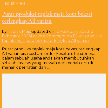
Taplak Meja
Pusat produksi taplak meja kota bekasi
terlengkap All varian
by
Taplak Meja
updated on
10 February 2023
10
February 2023
Leave a Comment
on Pusat produksi
taplak meja kota bekasi terlengkap All varian
Pusat produksi taplak meja kota bekasi terlengkap
All varian bisa costum order keseluruh indonesia.
dalam sebuah usaha anda akan membutuhkan
sebuah fasilitas yang mewah dan meriah untuk
menarik perhatian dan …