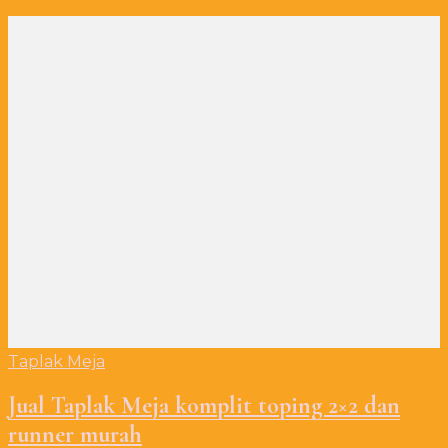
Taplak Meja
Jual Taplak Meja komplit toping 2×2 dan
runner murah