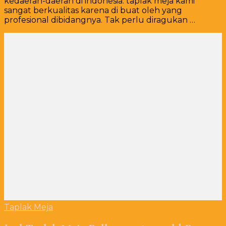
kedaerah-daerah di indonesia. taplak meja kami
sangat berkualitas karena di buat oleh yang
profesional dibidangnya. Tak perlu diragukan …
Taplak Meja