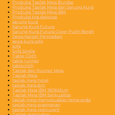
Produksi Taplak Meja Bundar
Produksi Taplak Meja dan Sarung Kursi
Produksi Taplak Meja IBM
Produksi tirai dekorasi
sarung kursi
Sarung Kursi Futura
Sarung Kursi Futura Cover Putih Bersih
Sewa Karpet Permadani
sewa kursi sofa
sofa
Sofa Single
Table Cloth
table runner
tablecloth
Taplak dan Runner Meja
Taplak Meja
taplak meja hotel
taplak meja ibm
Taplak Meja IBM 180X45cm
Taplak Meja IBM berkualitas
taplak meja menyesuaikan tema anda
taplak meja prasmanan
taplak meja restourant
Taplak meja tebar