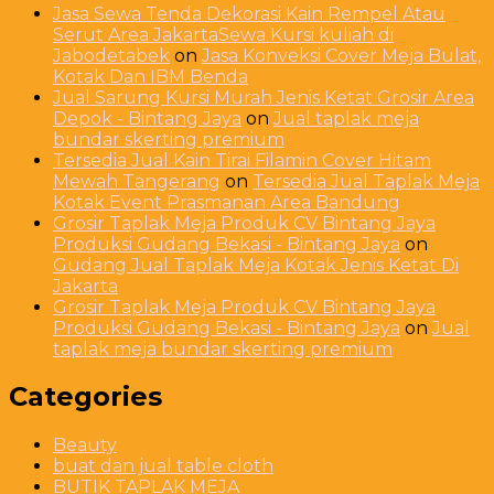
Jasa Sewa Tenda Dekorasi Kain Rempel Atau
Serut Area JakartaSewa Kursi kuliah di
Jabodetabek
on
Jasa Konveksi Cover Meja Bulat,
Kotak Dan IBM Benda
Jual Sarung Kursi Murah Jenis Ketat Grosir Area
Depok - Bintang Jaya
on
Jual taplak meja
bundar skerting premium
Tersedia Jual Kain Tirai Filamin Cover Hitam
Mewah Tangerang
on
Tersedia Jual Taplak Meja
Kotak Event Prasmanan Area Bandung
Grosir Taplak Meja Produk CV Bintang Jaya
Produksi Gudang Bekasi - Bintang Jaya
on
Gudang Jual Taplak Meja Kotak Jenis Ketat Di
Jakarta
Grosir Taplak Meja Produk CV Bintang Jaya
Produksi Gudang Bekasi - Bintang Jaya
on
Jual
taplak meja bundar skerting premium
Categories
Beauty
buat dan jual table cloth
BUTIK TAPLAK MEJA