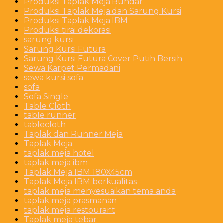
Produksi Taplak Meja Bundar
Produksi Taplak Meja dan Sarung Kursi
Produksi Taplak Meja IBM
Produksi tirai dekorasi
sarung kursi
Sarung Kursi Futura
Sarung Kursi Futura Cover Putih Bersih
Sewa Karpet Permadani
sewa kursi sofa
sofa
Sofa Single
Table Cloth
table runner
tablecloth
Taplak dan Runner Meja
Taplak Meja
taplak meja hotel
taplak meja ibm
Taplak Meja IBM 180X45cm
Taplak Meja IBM berkualitas
taplak meja menyesuaikan tema anda
taplak meja prasmanan
taplak meja restourant
Taplak meja tebar