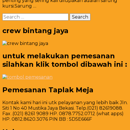
penting yang sering kali dilupakan adalah sarung
Putih
kursi.Sarung …
Bersih
Pita
Search
Hijau
for:
Jakarta
crew bintang jaya
untuk melakukan pemesanan
silahkan klik tombol dibawah ini :
Pemesanan Taplak Meja
Kontak kami hari ini utk pelayanan yang lebih baik Jln.
Siti 1 No 40 Mustika Jaya Bekasi. Telp.(021) 82619088.
Fax .(021) 8261 9089 HP. 0878.7752.0712 (what apps)
HP. 0812.8620.3076 PIN BB : 5D5E666F