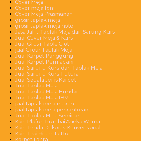
Cover Meja
Cover meja Ibm
Cover Meja Prasmanan
grosir taplak meja
grosir taplak meja hotel
Jasa Jahit Taplak Meja dan Sarung Kursi
Jual Cover Meja & Kursi
Jual Grosir Table Cloth
jual Grosir Taplak Meja
Jual Karpet Panggung
Jual Karpet Permadani
Jual Sarung Kursi dan Taplak Meja
Jual Sarung Kursi Futura
Jual Segala Jenis Karpet
Jual Taplak Meja
Jual Taplak Meja Bundar
Jual Taplak Meja IBM
jual taplak meja makan
jual taplak meja perkantoran
Jual Taplak Meja Seminar
Kain Plafon Rumbai Aneka Warna
Kain Tenda Dekorasi Konvensional
Kain Tirai Hitam Lotto
Karpet Lantai