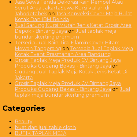
Jasa Sewa Tenda Dekorasi Kain Rempel Atau
Serut Area JakartaSewa Kursi kuliah di
Jabodetabek
on
Jasa Konveksi Cover Meja Bulat,
Kotak Dan IBM Benda
Jual Sarung Kursi Murah Jenis Ketat Grosir Area
Depok - Bintang Jaya
on
Jual taplak meja
bundar skerting premium
Tersedia Jual Kain Tirai Filamin Cover Hitam
Mewah Tangerang
on
Tersedia Jual Taplak Meja
Kotak Event Prasmanan Area Bandung
Grosir Taplak Meja Produk CV Bintang Jaya
Produksi Gudang Bekasi - Bintang Jaya
on
Gudang Jual Taplak Meja Kotak Jenis Ketat Di
Jakarta
Grosir Taplak Meja Produk CV Bintang Jaya
Produksi Gudang Bekasi - Bintang Jaya
on
Jual
taplak meja bundar skerting premium
Categories
Beauty
buat dan jual table cloth
BUTIK TAPLAK MEJA