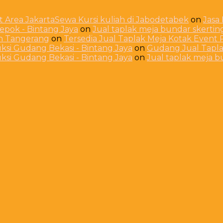
 Area JakartaSewa Kursi kuliah di Jabodetabek
on
Jasa
Depok - Bintang Jaya
on
Jual taplak meja bundar skerti
ah Tangerang
on
Tersedia Jual Taplak Meja Kotak Even
ksi Gudang Bekasi - Bintang Jaya
on
Gudang Jual Taplak
ksi Gudang Bekasi - Bintang Jaya
on
Jual taplak meja 