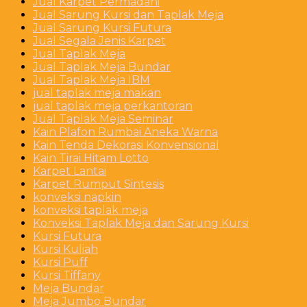
Jual Karpet Permadani
Jual Sarung Kursi dan Taplak Meja
Jual Sarung Kursi Futura
Jual Segala Jenis Karpet
Jual Taplak Meja
Jual Taplak Meja Bundar
Jual Taplak Meja IBM
jual taplak meja makan
jual taplak meja perkantoran
Jual Taplak Meja Seminar
Kain Plafon Rumbai Aneka Warna
Kain Tenda Dekorasi Konvensional
Kain Tirai Hitam Lotto
Karpet Lantai
Karpet Rumput Sintesis
konveksi napkin
konveksi taplak meja
Konveksi Taplak Meja dan Sarung Kursi
Kursi Futura
Kursi Kuliah
Kursi Puff
Kursi Tiffany
Meja Bundar
Meja Jumbo Bundar