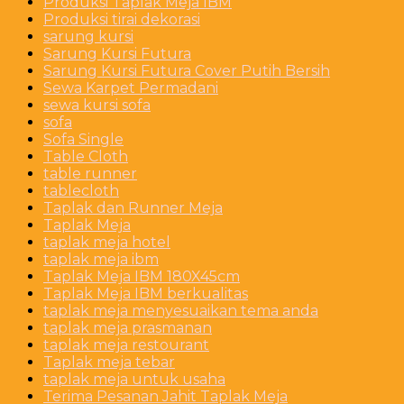
Produksi Taplak Meja IBM
Produksi tirai dekorasi
sarung kursi
Sarung Kursi Futura
Sarung Kursi Futura Cover Putih Bersih
Sewa Karpet Permadani
sewa kursi sofa
sofa
Sofa Single
Table Cloth
table runner
tablecloth
Taplak dan Runner Meja
Taplak Meja
taplak meja hotel
taplak meja ibm
Taplak Meja IBM 180X45cm
Taplak Meja IBM berkualitas
taplak meja menyesuaikan tema anda
taplak meja prasmanan
taplak meja restourant
Taplak meja tebar
taplak meja untuk usaha
Terima Pesanan Jahit Taplak Meja