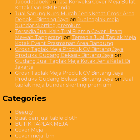
Jabodetabek
on
Jasa Konveksi Cover Meja Bulat,
Kotak Dan IBM Benda
Jual Sarung Kursi Murah Jenis Ketat Grosir Area
Depok - Bintang Jaya
on
Jual taplak meja
bundar skerting premium
Tersedia Jual Kain Tirai Filamin Cover Hitam
Mewah Tangerang
on
Tersedia Jual Taplak Meja
Kotak Event Prasmanan Area Bandung
Grosir Taplak Meja Produk CV Bintang Jaya
Produksi Gudang Bekasi - Bintang Jaya
on
Gudang Jual Taplak Meja Kotak Jenis Ketat Di
Jakarta
Grosir Taplak Meja Produk CV Bintang Jaya
Produksi Gudang Bekasi - Bintang Jaya
on
Jual
taplak meja bundar skerting premium
Categories
Beauty
buat dan jual table cloth
BUTIK TAPLAK MEJA
Cover Meja
Cover meja Ibm