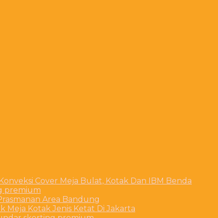
 Konveksi Cover Meja Bulat, Kotak Dan IBM Benda
ng premium
t Prasmanan Area Bandung
 Meja Kotak Jenis Ketat Di Jakarta
bundar skerting premium