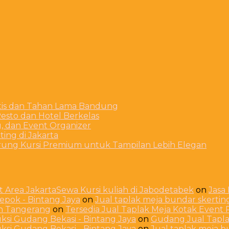
stis dan Tahan Lama Bandung
esto dan Hotel Berkelas
g, dan Event Organizer
ing di Jakarta
arung Kursi Premium untuk Tampilan Lebih Elegan
 Area JakartaSewa Kursi kuliah di Jabodetabek
on
Jasa
Depok - Bintang Jaya
on
Jual taplak meja bundar skerti
ah Tangerang
on
Tersedia Jual Taplak Meja Kotak Even
ksi Gudang Bekasi - Bintang Jaya
on
Gudang Jual Taplak
ksi Gudang Bekasi - Bintang Jaya
on
Jual taplak meja 