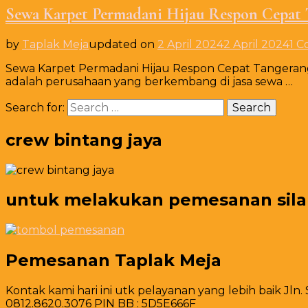
Sewa Karpet Permadani Hijau Respon Cepat 
by
Taplak Meja
updated on
2 April 2024
2 April 2024
1 
Sewa Karpet Permadani Hijau Respon Cepat Tangerang
adalah perusahaan yang berkembang di jasa sewa …
Search for:
crew bintang jaya
untuk melakukan pemesanan silahk
Pemesanan Taplak Meja
Kontak kami hari ini utk pelayanan yang lebih baik Jln.
0812.8620.3076 PIN BB : 5D5E666F