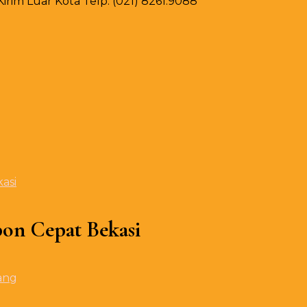
rim Luar Kota Telp. (021) 8261.9088
asi
on Cepat Bekasi