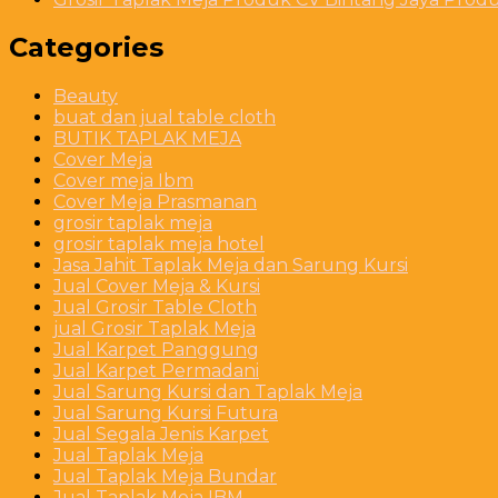
Categories
Beauty
buat dan jual table cloth
BUTIK TAPLAK MEJA
Cover Meja
Cover meja Ibm
Cover Meja Prasmanan
grosir taplak meja
grosir taplak meja hotel
Jasa Jahit Taplak Meja dan Sarung Kursi
Jual Cover Meja & Kursi
Jual Grosir Table Cloth
jual Grosir Taplak Meja
Jual Karpet Panggung
Jual Karpet Permadani
Jual Sarung Kursi dan Taplak Meja
Jual Sarung Kursi Futura
Jual Segala Jenis Karpet
Jual Taplak Meja
Jual Taplak Meja Bundar
Jual Taplak Meja IBM