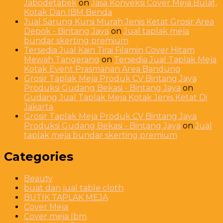
Jabodetabek
on
Jasa Konveksi Cover Meja Bulat,
Kotak Dan IBM Benda
Jual Sarung Kursi Murah Jenis Ketat Grosir Area
Depok - Bintang Jaya
on
Jual taplak meja
bundar skerting premium
Tersedia Jual Kain Tirai Filamin Cover Hitam
Mewah Tangerang
on
Tersedia Jual Taplak Meja
Kotak Event Prasmanan Area Bandung
Grosir Taplak Meja Produk CV Bintang Jaya
Produksi Gudang Bekasi - Bintang Jaya
on
Gudang Jual Taplak Meja Kotak Jenis Ketat Di
Jakarta
Grosir Taplak Meja Produk CV Bintang Jaya
Produksi Gudang Bekasi - Bintang Jaya
on
Jual
taplak meja bundar skerting premium
Categories
Beauty
buat dan jual table cloth
BUTIK TAPLAK MEJA
Cover Meja
Cover meja Ibm