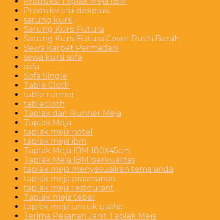
Produksi Taplak Meja IBM
Produksi tirai dekorasi
sarung kursi
Sarung Kursi Futura
Sarung Kursi Futura Cover Putih Bersih
Sewa Karpet Permadani
sewa kursi sofa
sofa
Sofa Single
Table Cloth
table runner
tablecloth
Taplak dan Runner Meja
Taplak Meja
taplak meja hotel
taplak meja ibm
Taplak Meja IBM 180X45cm
Taplak Meja IBM berkualitas
taplak meja menyesuaikan tema anda
taplak meja prasmanan
taplak meja restourant
Taplak meja tebar
taplak meja untuk usaha
Terima Pesanan Jahit Taplak Meja