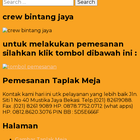
Search
Wangi
for:
di
Jakarta
crew bintang jaya
untuk melakukan pemesanan
silahkan klik tombol dibawah ini :
Pemesanan Taplak Meja
Kontak kami hari ini utk pelayanan yang lebih baik Jln.
Siti 1 No 40 Mustika Jaya Bekasi. Telp.(021) 82619088.
Fax .(021) 8261 9089 HP. 0878.7752.0712 (what apps)
HP. 0812.8620.3076 PIN BB : 5D5E666F
Halaman
Gambar Taplak Meja