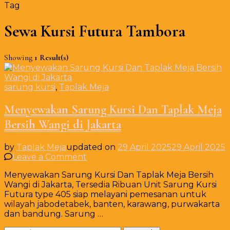
Tag
Sewa Kursi Futura Tambora
Showing
1 Result(s)
sarung kursi
,
Taplak Meja
Menyewakan Sarung Kursi Dan Taplak Meja
Bersih Wangi di Jakarta
by
Taplak Meja
updated on
29 April 2025
29 April 2025
on
Leave a Comment
Menyewakan
Menyewakan Sarung Kursi Dan Taplak Meja Bersih
Sarung
Wangi di Jakarta, Tersedia Ribuan Unit Sarung Kursi
Kursi
Futura type 405 siap melayani pemesanan untuk
Dan
wilayah jabodetabek, banten, karawang, purwakarta
Taplak
dan bandung. Sarung …
Meja
Bersih