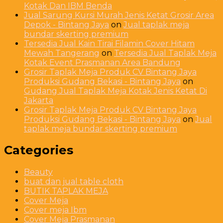
Kotak Dan IBM Benda
Jual Sarung Kursi Murah Jenis Ketat Grosir Area
Depok - Bintang Jaya
on
Jual taplak meja
bundar skerting premium
Tersedia Jual Kain Tirai Filamin Cover Hitam
Mewah Tangerang
on
Tersedia Jual Taplak Meja
Kotak Event Prasmanan Area Bandung
Grosir Taplak Meja Produk CV Bintang Jaya
Produksi Gudang Bekasi - Bintang Jaya
on
Gudang Jual Taplak Meja Kotak Jenis Ketat Di
Jakarta
Grosir Taplak Meja Produk CV Bintang Jaya
Produksi Gudang Bekasi - Bintang Jaya
on
Jual
taplak meja bundar skerting premium
Categories
Beauty
buat dan jual table cloth
BUTIK TAPLAK MEJA
Cover Meja
Cover meja Ibm
Cover Meja Prasmanan