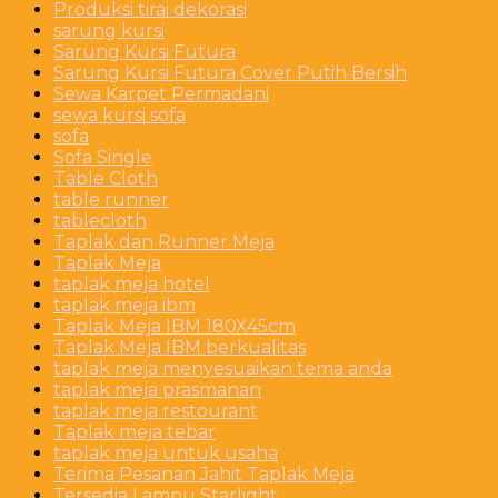
Produksi tirai dekorasi
sarung kursi
Sarung Kursi Futura
Sarung Kursi Futura Cover Putih Bersih
Sewa Karpet Permadani
sewa kursi sofa
sofa
Sofa Single
Table Cloth
table runner
tablecloth
Taplak dan Runner Meja
Taplak Meja
taplak meja hotel
taplak meja ibm
Taplak Meja IBM 180X45cm
Taplak Meja IBM berkualitas
taplak meja menyesuaikan tema anda
taplak meja prasmanan
taplak meja restourant
Taplak meja tebar
taplak meja untuk usaha
Terima Pesanan Jahit Taplak Meja
Tersedia Lampu Starlight