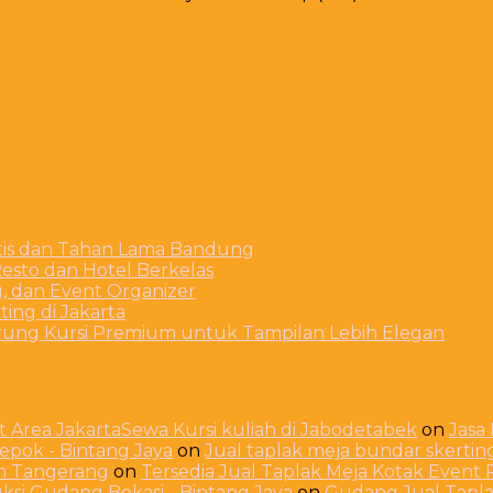
stis dan Tahan Lama Bandung
esto dan Hotel Berkelas
g, dan Event Organizer
ing di Jakarta
arung Kursi Premium untuk Tampilan Lebih Elegan
 Area JakartaSewa Kursi kuliah di Jabodetabek
on
Jasa
Depok - Bintang Jaya
on
Jual taplak meja bundar skerti
ah Tangerang
on
Tersedia Jual Taplak Meja Kotak Even
ksi Gudang Bekasi - Bintang Jaya
on
Gudang Jual Taplak