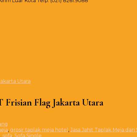
rim Luar Kota Telp. (021) 8261.9088
Jakarta Utara
 Frisian Flag Jakarta Utara
meja
,
grosir taplak meja hotel
,
Jasa Jahit Taplak Meja dan
a
,
sofa
,
Sofa Single