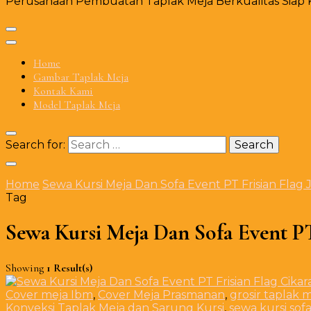
Perusahaan Pembuatan Taplak Meja Berkualitas Siap Ki
Home
Gambar Taplak Meja
Kontak Kami
Model Taplak Meja
Search for:
Home
Sewa Kursi Meja Dan Sofa Event PT Frisian Flag 
Tag
Sewa Kursi Meja Dan Sofa Event PT
Showing
1 Result(s)
Cover meja Ibm
,
Cover Meja Prasmanan
,
grosir taplak 
Konveksi Taplak Meja dan Sarung Kursi
,
sewa kursi sof