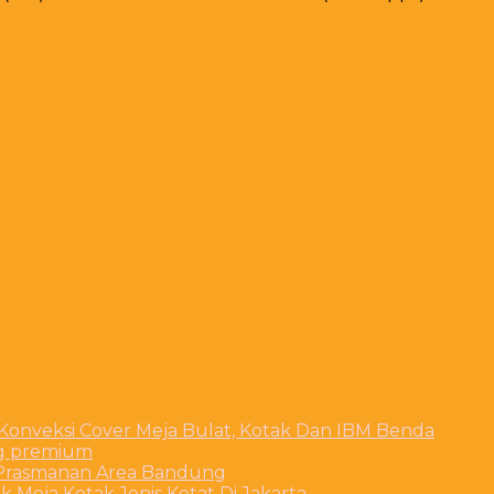
 Konveksi Cover Meja Bulat, Kotak Dan IBM Benda
ng premium
t Prasmanan Area Bandung
 Meja Kotak Jenis Ketat Di Jakarta