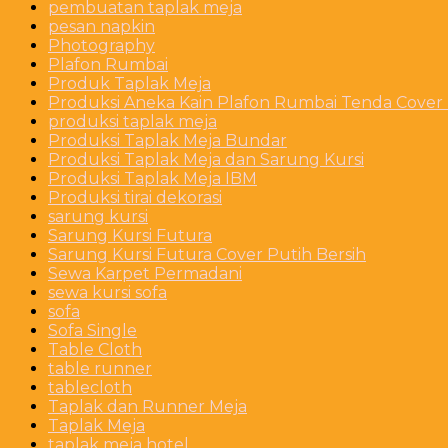
pembuatan taplak meja
pesan napkin
Photography
Plafon Rumbai
Produk Taplak Meja
Produksi Aneka Kain Plafon Rumbai Tenda Cover P
produksi taplak meja
Produksi Taplak Meja Bundar
Produksi Taplak Meja dan Sarung Kursi
Produksi Taplak Meja IBM
Produksi tirai dekorasi
sarung kursi
Sarung Kursi Futura
Sarung Kursi Futura Cover Putih Bersih
Sewa Karpet Permadani
sewa kursi sofa
sofa
Sofa Single
Table Cloth
table runner
tablecloth
Taplak dan Runner Meja
Taplak Meja
taplak meja hotel