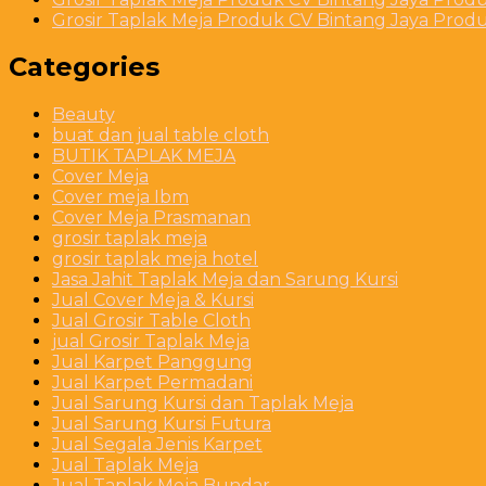
Grosir Taplak Meja Produk CV Bintang Jaya Produ
Categories
Beauty
buat dan jual table cloth
BUTIK TAPLAK MEJA
Cover Meja
Cover meja Ibm
Cover Meja Prasmanan
grosir taplak meja
grosir taplak meja hotel
Jasa Jahit Taplak Meja dan Sarung Kursi
Jual Cover Meja & Kursi
Jual Grosir Table Cloth
jual Grosir Taplak Meja
Jual Karpet Panggung
Jual Karpet Permadani
Jual Sarung Kursi dan Taplak Meja
Jual Sarung Kursi Futura
Jual Segala Jenis Karpet
Jual Taplak Meja
Jual Taplak Meja Bundar