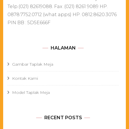
Telp.(021) 82619088. Fax .(021) 8261 9089 HP.
0878.7752.0712 (what apps) HP. 0812.8620.3076
PIN BB : 5D5E666F
HALAMAN
Gambar Taplak Meja
Kontak Kami
Model Taplak Meja
RECENT POSTS