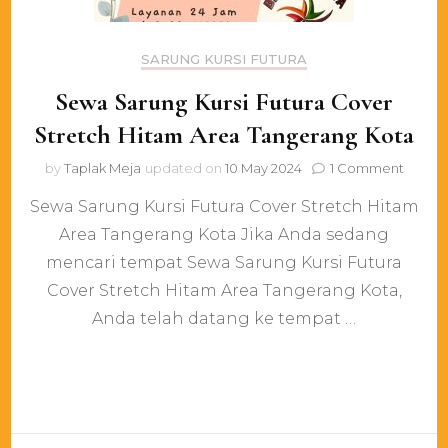
SARUNG KURSI FUTURA
Sewa Sarung Kursi Futura Cover
Stretch Hitam Area Tangerang Kota
on
by
Taplak Meja
updated on
10 May 2024
1 Comment
Sewa
Sewa Sarung Kursi Futura Cover Stretch Hitam
Sarun
Kursi
Area Tangerang Kota Jika Anda sedang
Futura
mencari tempat Sewa Sarung Kursi Futura
Cover
Stretc
Cover Stretch Hitam Area Tangerang Kota,
Hitam
Anda telah datang ke tempat …
Area
Tange
Kota