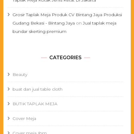
Taplak Meja Kotak Jenis Ketat Di Jakarta
Grosir Taplak Meja Produk CV Bintang Jaya Produksi
Gudang Bekasi - Bintang Jaya
on
Jual taplak meja
bundar skerting premium
CATEGORIES
Beauty
buat dan jual table cloth
BUTIK TAPLAK MEJA
Cover Meja
Cover meja Ibm