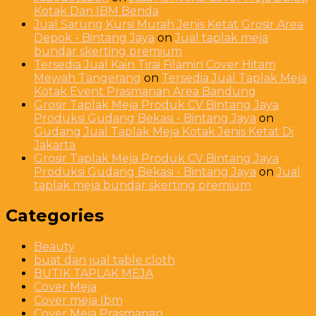
Kotak Dan IBM Benda
Jual Sarung Kursi Murah Jenis Ketat Grosir Area
Depok - Bintang Jaya
on
Jual taplak meja
bundar skerting premium
Tersedia Jual Kain Tirai Filamin Cover Hitam
Mewah Tangerang
on
Tersedia Jual Taplak Meja
Kotak Event Prasmanan Area Bandung
Grosir Taplak Meja Produk CV Bintang Jaya
Produksi Gudang Bekasi - Bintang Jaya
on
Gudang Jual Taplak Meja Kotak Jenis Ketat Di
Jakarta
Grosir Taplak Meja Produk CV Bintang Jaya
Produksi Gudang Bekasi - Bintang Jaya
on
Jual
taplak meja bundar skerting premium
Categories
Beauty
buat dan jual table cloth
BUTIK TAPLAK MEJA
Cover Meja
Cover meja Ibm
Cover Meja Prasmanan