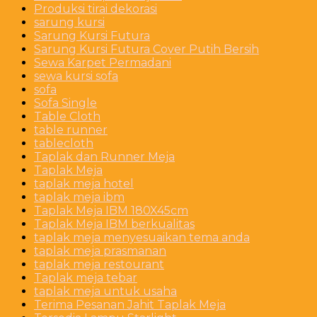
Produksi tirai dekorasi
sarung kursi
Sarung Kursi Futura
Sarung Kursi Futura Cover Putih Bersih
Sewa Karpet Permadani
sewa kursi sofa
sofa
Sofa Single
Table Cloth
table runner
tablecloth
Taplak dan Runner Meja
Taplak Meja
taplak meja hotel
taplak meja ibm
Taplak Meja IBM 180X45cm
Taplak Meja IBM berkualitas
taplak meja menyesuaikan tema anda
taplak meja prasmanan
taplak meja restourant
Taplak meja tebar
taplak meja untuk usaha
Terima Pesanan Jahit Taplak Meja