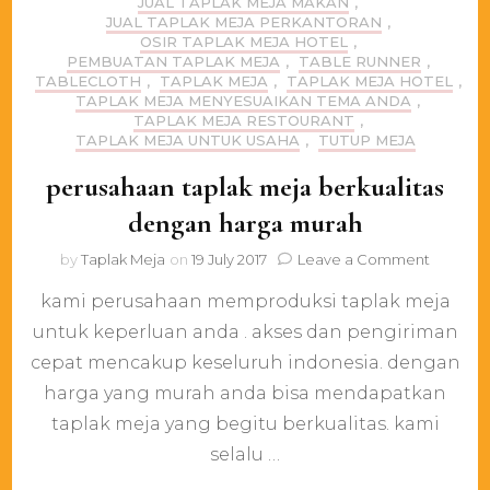
JUAL TAPLAK MEJA MAKAN
,
JUAL TAPLAK MEJA PERKANTORAN
,
OSIR TAPLAK MEJA HOTEL
,
PEMBUATAN TAPLAK MEJA
,
TABLE RUNNER
,
TABLECLOTH
,
TAPLAK MEJA
,
TAPLAK MEJA HOTEL
,
TAPLAK MEJA MENYESUAIKAN TEMA ANDA
,
TAPLAK MEJA RESTOURANT
,
TAPLAK MEJA UNTUK USAHA
,
TUTUP MEJA
perusahaan taplak meja berkualitas
dengan harga murah
on
by
Taplak Meja
on
19 July 2017
Leave a Comment
perusah
kami perusahaan memproduksi taplak meja
taplak
meja
untuk keperluan anda . akses dan pengiriman
berkuali
cepat mencakup keseluruh indonesia. dengan
dengan
harga
harga yang murah anda bisa mendapatkan
murah
taplak meja yang begitu berkualitas. kami
selalu …