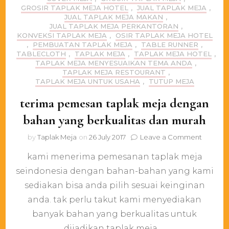
GROSIR TAPLAK MEJA HOTEL
,
JUAL TAPLAK MEJA
,
JUAL TAPLAK MEJA MAKAN
,
JUAL TAPLAK MEJA PERKANTORAN
,
KONVEKSI TAPLAK MEJA
,
OSIR TAPLAK MEJA HOTEL
,
PEMBUATAN TAPLAK MEJA
,
TABLE RUNNER
,
TABLECLOTH
,
TAPLAK MEJA
,
TAPLAK MEJA HOTEL
,
TAPLAK MEJA MENYESUAIKAN TEMA ANDA
,
TAPLAK MEJA RESTOURANT
,
TAPLAK MEJA UNTUK USAHA
,
TUTUP MEJA
terima pemesan taplak meja dengan
bahan yang berkualitas dan murah
on
by
Taplak Meja
on
26 July 2017
Leave a Comment
terima
kami menerima pemesanan taplak meja
pemesa
taplak
seindonesia dengan bahan-bahan yang kami
meja
sediakan bisa anda pilih sesuai keinginan
dengan
bahan
anda. tak perlu takut kami menyediakan
yang
banyak bahan yang berkualitas untuk
berkuali
dijadikan taplak meja …
dan