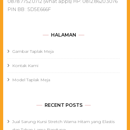
0878.7752.0712 (what apps) HP. 0812.8620.3076
PIN BB : 5D5E666F
HALAMAN
Gambar Taplak Meja
Kontak Kami
Model Taplak Meja
RECENT POSTS
Jual Sarung Kursi Stretch Warna Hitam yang Elastis
dan Tahan Lama Bandung