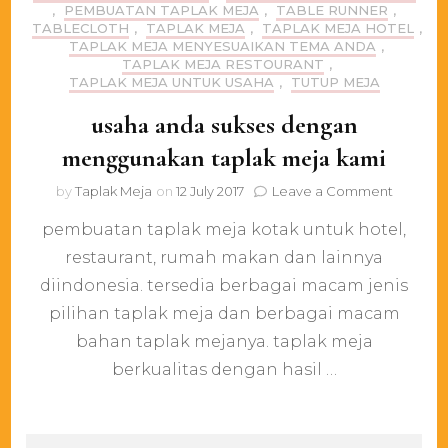
,
PEMBUATAN TAPLAK MEJA
,
TABLE RUNNER
,
TABLECLOTH
,
TAPLAK MEJA
,
TAPLAK MEJA HOTEL
,
TAPLAK MEJA MENYESUAIKAN TEMA ANDA
,
TAPLAK MEJA RESTOURANT
,
TAPLAK MEJA UNTUK USAHA
,
TUTUP MEJA
usaha anda sukses dengan
menggunakan taplak meja kami
on
by
Taplak Meja
on
12 July 2017
Leave a Comment
usaha
pembuatan taplak meja kotak untuk hotel,
anda
sukses
restaurant, rumah makan dan lainnya
dengan
diindonesia. tersedia berbagai macam jenis
menggu
taplak
pilihan taplak meja dan berbagai macam
meja
bahan taplak mejanya. taplak meja
kami
berkualitas dengan hasil …