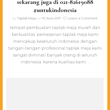
sekarang juga di 021-82619088
#untukindonesia
on
by
Taplak Meja
on
10 June 2017
Leave a Comment
butuh
tempat pembuatan taplak meja murah dan
taplak
meja?
berkualitas. pemesanan taplak meja kami
hubung
mencakup keseluruh indonesia. dengan
kami
sekaran
tangan-tangan profesional taplak meja kami
juga
sangat diminati banyak orang di seluruh
di
indonesia. karena kualitas kami …
021-
826190
#untuki