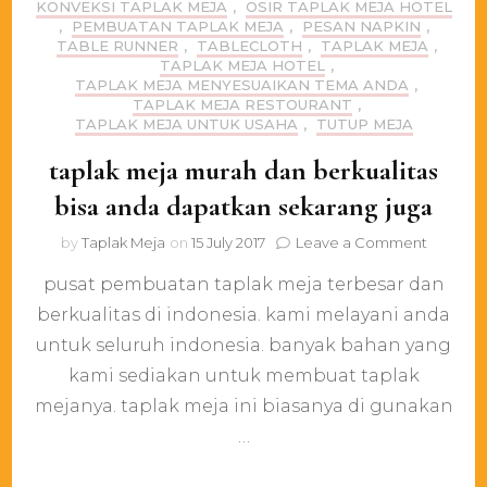
KONVEKSI TAPLAK MEJA
,
OSIR TAPLAK MEJA HOTEL
,
PEMBUATAN TAPLAK MEJA
,
PESAN NAPKIN
,
TABLE RUNNER
,
TABLECLOTH
,
TAPLAK MEJA
,
TAPLAK MEJA HOTEL
,
TAPLAK MEJA MENYESUAIKAN TEMA ANDA
,
TAPLAK MEJA RESTOURANT
,
TAPLAK MEJA UNTUK USAHA
,
TUTUP MEJA
taplak meja murah dan berkualitas
bisa anda dapatkan sekarang juga
on
by
Taplak Meja
on
15 July 2017
Leave a Comment
taplak
pusat pembuatan taplak meja terbesar dan
meja
murah
berkualitas di indonesia. kami melayani anda
dan
untuk seluruh indonesia. banyak bahan yang
berkuali
bisa
kami sediakan untuk membuat taplak
anda
mejanya. taplak meja ini biasanya di gunakan
dapatka
…
sekaran
juga