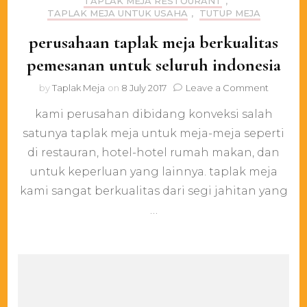
TAPLAK MEJA RESTOURANT
,
TAPLAK MEJA UNTUK USAHA
,
TUTUP MEJA
perusahaan taplak meja berkualitas
pemesanan untuk seluruh indonesia
on
by
Taplak Meja
on
8 July 2017
Leave a Comment
perusah
kami perusahan dibidang konveksi salah
taplak
meja
satunya taplak meja untuk meja-meja seperti
berkualit
di restauran, hotel-hotel rumah makan, dan
pemesa
untuk
untuk keperluan yang lainnya. taplak meja
seluruh
kami sangat berkualitas dari segi jahitan yang
indonesi
…