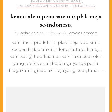
TAPLAK MEJA RESTOURANT
,
TAPLAK MEJA UNTUK USAHA
,
TUTUP MEJA
kemudahan pemesanan taplak meja
se-indonesia
on
by
Taplak Meja
on
5 July 2017
Leave a Comment
kemuda
kami memproduksi taplak meja siap kirim
pemesa
taplak
kedaerah-daerah di indonesia. taplak meja
meja
kami sangat berkualitas karena di buat oleh
se-
indonesi
yang profesional dibidangnya. tak perlu
diragukan lagi taplak meja yang kuat, tahan …