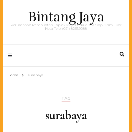
Bintang Jaya
Perusahaan Pembuatan Taplak Meja Berkualitas Siap Kirim Luar
Kota Telp. (021) 8261.9088
Home
surabaya
TAG
surabaya