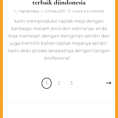
terbaik diindonesia
on
by
Taplak Meja
on
23 May 2017
Leave a Comment
pengus
kami memproduksi taplak meja dengan
konveks
taplak
berbagai macam jenis dan warnanya. anda
meja
bisa memesan dengan keinginan sendiri dan
terbaik
diindon
juga memilih bahan taplak mejanya sendiri.
kami akan proses secepatnya dengan tangan
profesional …
Posts
Page
Page
Page
1
2
3
pagination