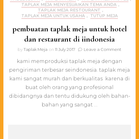
TAPLAK MEJA MENYESUAIKAN TEMA ANDA
,
TAPLAK MEJA RESTOURANT
,
TAPLAK MEJA UNTUK USAHA
,
TUTUP MEJA
pembuatan taplak meja untuk hotel
dan restaurant di iindonesia
on
by
Taplak Meja
on
11 July 2017
Leave a Comment
pembua
kami memproduksi taplak meja dengan
taplak
meja
pengiriman terbesar seindonesia. taplak meja
untuk
kami sangat murah dan berkualitas karena di
hotel
dan
buat oleh orang yang profesional
restaura
dibidangnya dan tentu didukung oleh bahan-
di
bahan yang sangat …
iindones